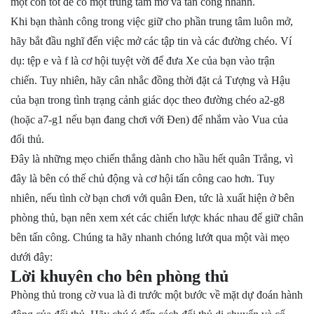
một con tốt để có một trung tâm mở và tấn công nhanh.
Khi bạn thành công trong việc giữ cho phần trung tâm luôn mở,
hãy bắt đầu nghĩ đến việc mở các tập tin và các đường chéo. Ví
dụ: tệp e và f là cơ hội tuyệt vời để đưa Xe của bạn vào trận
chiến. Tuy nhiên, hãy cân nhắc đồng thời đặt cả Tượng và Hậu
của bạn trong tình trạng cảnh giác dọc theo đường chéo a2-g8
(hoặc a7-g1 nếu bạn đang chơi với Đen) để nhắm vào Vua của
đối thủ.
Đây là những mẹo chiến thắng dành cho hầu hết quân Trắng, vì
đây là bên có thế chủ động và cơ hội tấn công cao hơn. Tuy
nhiên, nếu tình cờ bạn chơi với quân Đen, tức là xuất hiện ở bên
phòng thủ, bạn nên xem xét các chiến lược khác nhau để giữ chân
bên tấn công. Chúng ta hãy nhanh chóng lướt qua một vài mẹo
dưới đây:
Lời khuyên cho bên phòng thủ
Phòng thủ trong cờ vua là đi trước một bước về mặt dự đoán hành