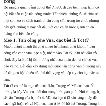
công
Rõ ràng là quân trắng có lợi thế ở nước đi đầu tiên, giúp tăng cơ
hội bắt đầu cuộc tấn công trước. Tất nhiên, chúng tôi sẽ chia sẻ
một số mẹo về cách tránh bị tấn công sớm trong trò chơi, nhưng
bây giờ, chúng ta hãy bắt đầu với các chiến lược giành chiến
thắng cho bên tấn công.
Mẹo 1. Tấn công phe Vua, đặc biệt là Tốt f7
Muốn thắng nhanh thì phải chiếu hết nhanh phải không? Tấn
công vào cánh vua, đặc biệt, nhắm vào
Tốt f7
. Khi bắt đầu trò
chơi, đây là ô dễ bị tổn thương nhất của quân đen vì chỉ có vua
bảo vệ nó. Bắt đầu xây dựng một cuộc tấn công vào ô vuông này
để tăng cơ hội khiến đối thủ thất vọng và tiếp tay cho họ mắc sai
lầm.
Tốt f7
có thể là mục tiêu của Hậu, Tượng và Mã của bạn. Ý
tưởng là bẫy Vua của đối thủ trong lưới giao phối. Nói chung, bạn
sẽ cần Tượng của bạn ở c4, Mã của bạn ở f3 sẵn sàng nhảy đến
các ô g5 hoặc e5 và Hậu của bạn ở b3 để hỗ trợ Tượng. Trong khi