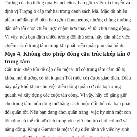
Tượng của họ thông qua Fianchettos, bao gồm việc di chuyển và
định vị Tượng ở cấp thứ hai trong danh sách Mã. Mặc dù nhiều
phần mở đầu phổ biến bao gồm fianchettos, nhưng chúng thường
dẫn đến lối chơi chiến lược chậm hơn thay vì lối chơi năng động.
Vì vậy, nếu bạn định chiếu tướng đối thủ sớm, hãy cân nhắc việc
chiếm các ô trung tâm trong khi phát triển quân phụ của mình.
Mẹo 4. Không cho phép đóng cấu trúc khép kín ở
trung tâm
Cấu trúc khép kín đề cập đến một vị trí có trung tâm cầm đồ bị
khóa, nơi thường có rất ít quân Tốt (nếu có) được giao dịch. Điều
này gây khó khăn cho việc điều động quân cờ của bạn xung
quanh và xây dựng các cuộc tấn công. Vì vậy, hãy cố gắng giữ
cho trung tâm luôn rộng mở bằng cách buộc đối thủ của bạn phải
đổi quân tốt. Nếu bạn đang chơi quân trắng, việc hy sinh một con
tốt cũng có thể rất hữu ích trong việc giữ cho trò chơi cởi mở và
năng động. King's Gambit là một ví dụ điển hình về việc hy sinh