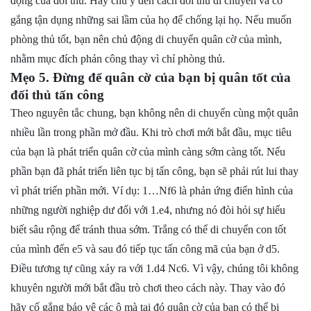
động của đối thủ. Hãy chú ý đến cách đối thủ di chuyển và cố
gắng tận dụng những sai lầm của họ để chống lại họ. Nếu muốn
phòng thủ tốt, bạn nên chủ động di chuyển quân cờ của mình,
nhằm mục đích phản công thay vì chỉ phòng thủ.
Mẹo 5. Đừng để quân cờ của bạn bị quân tốt của
đối thủ tấn công
Theo nguyên tắc chung, bạn không nên di chuyển cùng một quân
nhiều lần trong phần mở đầu. Khi trò chơi mới bắt đầu, mục tiêu
của bạn là phát triển quân cờ của mình càng sớm càng tốt. Nếu
phần bạn đã phát triển liên tục bị tấn công, bạn sẽ phải rút lui thay
vì phát triển phần mới. Ví dụ: 1…Nf6 là phản ứng điển hình của
những người nghiệp dư đối với 1.e4, nhưng nó đòi hỏi sự hiểu
biết sâu rộng để tránh thua sớm. Trắng có thể di chuyển con tốt
của mình đến e5 và sau đó tiếp tục tấn công mã của bạn ở d5.
Điều tương tự cũng xảy ra với 1.d4 Nc6. Vì vậy, chúng tôi không
khuyên người mới bắt đầu trò chơi theo cách này. Thay vào đó
hãy cố gắng bảo vệ các ô mà tại đó quân cờ của bạn có thể bị