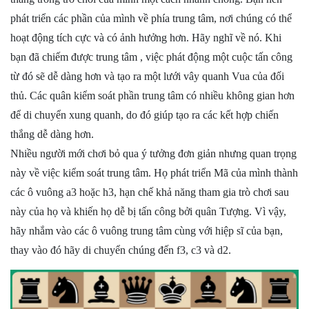
phát triển các phần của mình về phía trung tâm, nơi chúng có thể
hoạt động tích cực và có ảnh hưởng hơn. Hãy nghĩ về nó. Khi
bạn đã chiếm được trung tâm , việc phát động một cuộc tấn công
từ đó sẽ dễ dàng hơn và tạo ra một lưới vây quanh Vua của đối
thủ. Các quân kiểm soát phần trung tâm có nhiều không gian hơn
để di chuyển xung quanh, do đó giúp tạo ra các kết hợp chiến
thắng dễ dàng hơn.
Nhiều người mới chơi bỏ qua ý tưởng đơn giản nhưng quan trọng
này về việc kiểm soát trung tâm. Họ phát triển Mã của mình thành
các ô vuông a3 hoặc h3, hạn chế khả năng tham gia trò chơi sau
này của họ và khiến họ dễ bị tấn công bởi quân Tượng. Vì vậy,
hãy nhắm vào các ô vuông trung tâm cùng với hiệp sĩ của bạn,
thay vào đó hãy di chuyển chúng đến f3, c3 và d2.