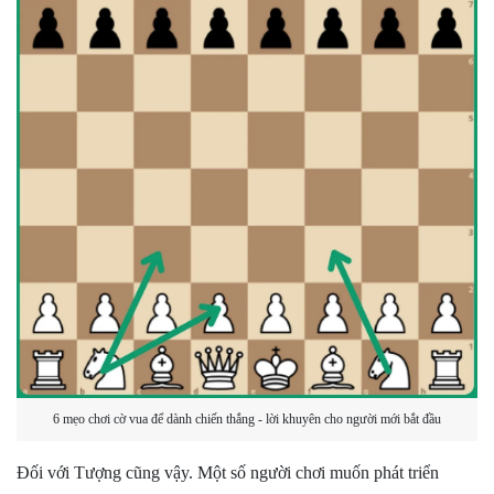
6 mẹo chơi cờ vua để dành chiến thắng - lời khuyên cho người mới bắt đầu
Đối với Tượng cũng vậy. Một số người chơi muốn phát triển