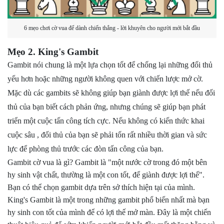
6 mẹo chơi cờ vua để dành chiến thắng - lời khuyên cho người mới bắt đầu
Mẹo 2. King's Gambit
Gambit nói chung là một lựa chọn tốt để chống lại những đối thủ
yếu hơn hoặc những người không quen với chiến lược mở cờ.
Mặc dù các gambits sẽ không giúp bạn giành được lợi thế nếu đối
thủ của bạn biết cách phản ứng, nhưng chúng sẽ giúp bạn phát
triển một cuộc tấn công tích cực. Nếu không có kiến ​​thức khai
cuộc sâu , đối thủ của bạn sẽ phải tốn rất nhiều thời gian và sức
lực để phòng thủ trước các đòn tấn công của bạn.
Gambit cờ vua là gì? Gambit là "một nước cờ trong đó một bên
hy sinh vật chất, thường là một con tốt, để giành được lợi thế".
Bạn có thể chọn gambit dựa trên sở thích hiện tại của mình.
King's Gambit là một trong những gambit phổ biến nhất mà bạn
hy sinh con tốt của mình để có lợi thế mở màn. Đây là một chiến