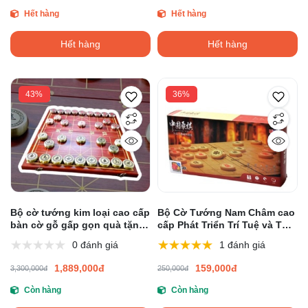
Hết hàng
Hết hàng
Hết hàng
Hết hàng
43%
36%
Bộ cờ tướng kim loại cao cấp
Bộ Cờ Tướng Nam Châm cao
bàn cờ gỗ gấp gọn quà tặng
cấp Phát Triển Trí Tuệ và Tư
cao cấp sang trọng
Duy
0 đánh giá
1 đánh giá
1,889,000đ
159,000đ
3,300,000đ
250,000đ
Còn hàng
Còn hàng