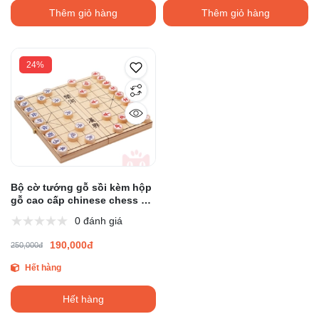
Thêm giỏ hàng
Thêm giỏ hàng
24%
Bộ cờ tướng gỗ sồi kèm hộp
gỗ cao cấp chinese chess gỗ
đặc bàn cờ gấp gọn dễ mang
0 đánh giá
đi
190,000đ
250,000đ
Hết hàng
Hết hàng