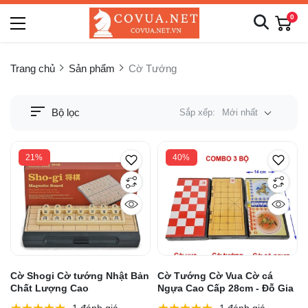
0
Trang chủ
Sản phẩm
Cờ Tướng
Bộ lọc
Sắp xếp:
Mới nhất
21%
40%
Cờ Shogi Cờ tướng Nhật Bản
Cờ Tướng Cờ Vua Cờ cá
Chất Lượng Cao
Ngựa Cao Cấp 28cm - Đỗ Gia
1 đánh giá
1 đánh giá