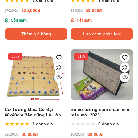
135,000đ
59,000đ
170,000đ
99,000đ
Còn hàng
Hết hàng
Thêm giỏ hàng
Lựa chọn phân loại
33%
31%
Cờ Tướng Mica Cỡ Đại
Bộ cờ tướng nam châm mini
40x40cm Bàn cũng Là Hộp
mẫu mới 2023
Đựng Quân
1 đánh giá
0 đánh giá
80,000đ
69,000đ
120,000đ
100,000đ