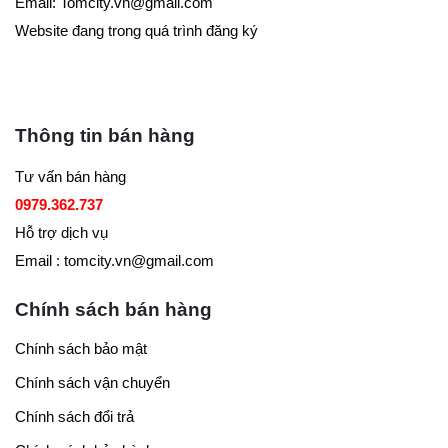
Email:
Tomcity.vn@gmail.com
Website đang trong quá trình đăng ký
Thông tin bán hàng
Tư vấn bán hàng
0979.362.737
Hỗ trợ dịch vụ
Email : tomcity.vn@gmail.com
Chính sách bán hàng
Chính sách bảo mật
Chính sách vận chuyển
Chính sách đổi trả