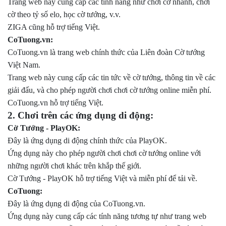
Trang web này cung cấp các tính năng như chơi cờ nhanh, chơi
cờ theo tỷ số elo, học cờ tướng, v.v.
ZIGA cũng hỗ trợ tiếng Việt.
CoTuong.vn:
CoTuong.vn là trang web chính thức của Liên đoàn Cờ tướng
Việt Nam.
Trang web này cung cấp các tin tức về cờ tướng, thông tin về các
giải đấu, và cho phép người chơi chơi cờ tướng online miễn phí.
CoTuong.vn hỗ trợ tiếng Việt.
2. Chơi trên các ứng dụng di động:
Cờ Tướng - PlayOK:
Đây là ứng dụng di động chính thức của PlayOK.
Ứng dụng này cho phép người chơi chơi cờ tướng online với
những người chơi khác trên khắp thế giới.
Cờ Tướng - PlayOK hỗ trợ tiếng Việt và miễn phí để tải về.
CoTuong:
Đây là ứng dụng di động của CoTuong.vn.
Ứng dụng này cung cấp các tính năng tương tự như trang web