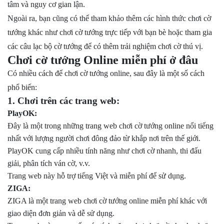
tâm và nguy cơ gian lận.
Ngoài ra, bạn cũng có thể tham khảo thêm các hình thức chơi cờ
tướng khác như chơi cờ tướng trực tiếp với bạn bè hoặc tham gia
các câu lạc bộ cờ tướng để có thêm trải nghiệm chơi cờ thú vị.
Chơi cờ tướng Online miễn phí ở đâu
Có nhiều cách để chơi cờ tướng online, sau đây là một số cách
phổ biến:
1. Chơi trên các trang web:
PlayOK:
Đây là một trong những trang web chơi cờ tướng online nổi tiếng
nhất với lượng người chơi đông đảo từ khắp nơi trên thế giới.
PlayOK cung cấp nhiều tính năng như chơi cờ nhanh, thi đấu
giải, phân tích ván cờ, v.v.
Trang web này hỗ trợ tiếng Việt và miễn phí để sử dụng.
ZIGA:
ZIGA là một trang web chơi cờ tướng online miễn phí khác với
giao diện đơn giản và dễ sử dụng.