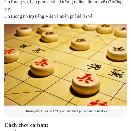
CoTuong.vn, bao gồm chơi cờ tướng online, tin tức về cờ tướng,
v.v.
CoTuong hỗ trợ tiếng Việt và miễn phí để tải về.
Hướng dẫn Chơi cờ tướng online miễn phí ở đâu tốt nhất -3
Cách chơi cơ bản: