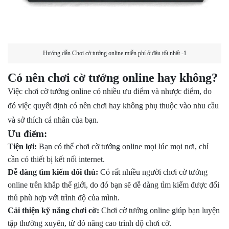
Hướng dẫn Chơi cờ tướng online miễn phí ở đâu tốt nhất -1
Có nên chơi cờ tướng online hay không?
Việc chơi cờ tướng online có nhiều ưu điểm và nhược điểm, do
đó việc quyết định có nên chơi hay không phụ thuộc vào nhu cầu
và sở thích cá nhân của bạn.
Ưu điểm:
Tiện lợi:
Bạn có thể chơi cờ tướng online mọi lúc mọi nơi, chỉ
cần có thiết bị kết nối internet.
Dễ dàng tìm kiếm đối thủ:
Có rất nhiều người chơi cờ tướng
online trên khắp thế giới, do đó bạn sẽ dễ dàng tìm kiếm được đối
thủ phù hợp với trình độ của mình.
Cải thiện kỹ năng chơi cờ:
Chơi cờ tướng online giúp bạn luyện
tập thường xuyên, từ đó nâng cao trình độ chơi cờ.