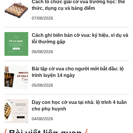
Cách tổ chức giải cờ vua trường học: thể
thức, dụng cụ và bảng điểm
07/08/2026
Cách ghi biên bản cờ vua: ký hiệu, ví dụ và
lỗi thường gặp
06/08/2026
Bài tập cờ vua cho người mới bắt đầu: lộ
trình luyện 14 ngày
05/08/2026
Dạy con học cờ vua tại nhà: lộ trình 4 tuần
cho phụ huynh
04/08/2026