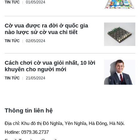
TIN TỨC
01/05/2024
Cờ vua được ra đời ở quốc gia
nào lược sử cờ vua chi tiết
TIN TỨC
02/05/2024
Cách chơi cờ vua giỏi nhất, 10 lời
khuyên cho người mới
TIN TỨC
21/05/2024
Thông tin liên hệ
Địa chỉ: Khu đô thị Đô Nghĩa, Yên Nghĩa, Hà Đông, Hà Nội.
Hotline: 0979.36.2737