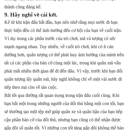
thành công đáng kể.
9. Hãy nghĩ về cái kết.
Kể từ khi trận đấu bắt đầu, bạn nên nhớ rằng mọi nước đi bạn
thực hiện đều có thể ảnh hưởng đến cơ hội của bạn về cuối trận.
Ví dụ: trong các phần trước của trò chơi, mã và tượng có sức
mạnh ngang nhau. Tuy nhiên, về cuối trò chơi, khi có ít cản
đường hơn, quân tượng có thể phát huy ảnh hưởng của mình trên
tất cả các phần của bàn cờ cùng một lúc, trong khi quân mã vẫn
phải mất nhiều thời gian để đi đến đâu. Vì vậy, trước khi bạn đổi
quân tượng lấy quân mã, hãy nghĩ không chỉ về một vài nước đi
tiếp theo mà còn về tàn cuộc.
Bắt tốt qua đường rất quan trọng trong trận đấu cuối cùng. Khi
bạn bắt một trong những người của đối thủ bằng một con tốt, bạn
sẽ thường tạo một tệp mở giúp quân xe và quân hậu của bạn tiếp
cận phần bàn cờ của đối thủ, nhưng bạn cũng có thể nhận được
gấp đôi số quân tốt. Vì những con tốt tăng gấp đôi không thể bảo