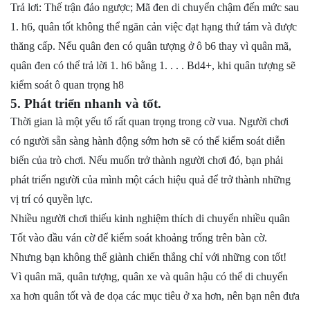
Trả lơi: Thế trận đảo ngược; Mã đen di chuyển chậm đến mức sau
1. h6, quân tốt không thể ngăn cản việc đạt hạng thứ tám và được
thăng cấp. Nếu quân đen có quân tượng ở ô b6 thay vì quân mã,
quân đen có thể trả lời 1. h6 bằng 1. . . . Bd4+, khi quân tượng sẽ
kiểm soát ô quan trọng h8
5. Phát triển nhanh và tốt.
Thời gian là một yếu tố rất quan trọng trong cờ vua. Người chơi
có người sẵn sàng hành động sớm hơn sẽ có thể kiểm soát diễn
biến của trò chơi. Nếu muốn trở thành người chơi đó, bạn phải
phát triển người của mình một cách hiệu quả để trở thành những
vị trí có quyền lực.
Nhiều người chơi thiếu kinh nghiệm thích di chuyển nhiều quân
Tốt vào đầu ván cờ để kiểm soát khoảng trống trên bàn cờ.
Nhưng bạn không thể giành chiến thắng chỉ với những con tốt!
Vì quân mã, quân tượng, quân xe và quân hậu có thể di chuyển
xa hơn quân tốt và đe dọa các mục tiêu ở xa hơn, nên bạn nên đưa