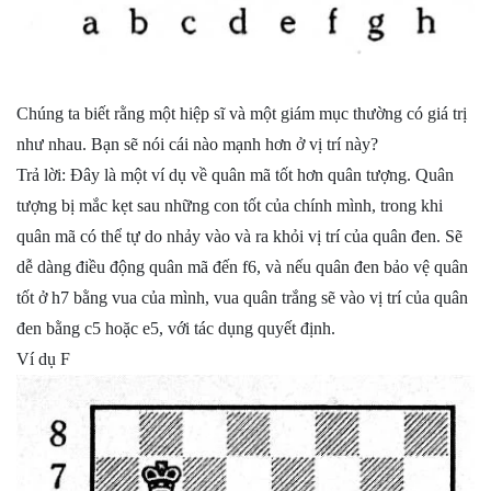
Chúng ta biết rằng một hiệp sĩ và một giám mục thường có giá trị
như nhau. Bạn sẽ nói cái nào mạnh hơn ở vị trí này?
Trả lời: Đây là một ví dụ về quân mã tốt hơn quân tượng. Quân
tượng bị mắc kẹt sau những con tốt của chính mình, trong khi
quân mã có thể tự do nhảy vào và ra khỏi vị trí của quân đen. Sẽ
dễ dàng điều động quân mã đến f6, và nếu quân đen bảo vệ quân
tốt ở h7 bằng vua của mình, vua quân trắng sẽ vào vị trí của quân
đen bằng c5 hoặc e5, với tác dụng quyết định.
Ví dụ F