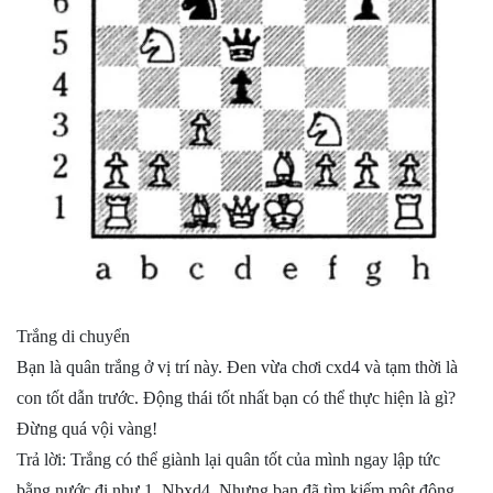
Trắng di chuyển
Bạn là quân trắng ở vị trí này. Đen vừa chơi cxd4 và tạm thời là
con tốt dẫn trước. Động thái tốt nhất bạn có thể thực hiện là gì?
Đừng quá vội vàng!
Trả lời: Trắng có thể giành lại quân tốt của mình ngay lập tức
bằng nước đi như 1. Nbxd4. Nhưng bạn đã tìm kiếm một động