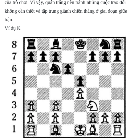
của trò chơi. Vì vậy, quân trắng nên tránh những cuộc trao đổi
không cần thiết và tập trung giành chiến thắng ở giai đoạn giữa
trận.
Ví dụ K