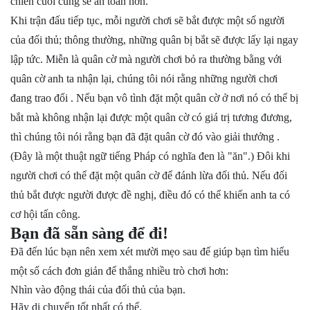
chiến cuối cùng sẽ an toàn hơn.
Khi trận đấu tiếp tục, mỗi người chơi sẽ bắt được một số người
của đối thủ; thông thường, những quân bị bắt sẽ được lấy lại ngay
lập tức. Miễn là quân cờ mà người chơi bỏ ra thường bằng với
quân cờ anh ta nhận lại, chúng tôi nói rằng những người chơi
đang trao đổi . Nếu bạn vô tình đặt một quân cờ ở nơi nó có thể bị
bắt mà không nhận lại được một quân cờ có giá trị tương đương,
thì chúng tôi nói rằng bạn đã đặt quân cờ đó vào giải thưởng .
(Đây là một thuật ngữ tiếng Pháp có nghĩa đen là "ăn".) Đôi khi
người chơi có thể đặt một quân cờ để đánh lừa đối thủ. Nếu đối
thủ bắt được người được đề nghị, điều đó có thể khiến anh ta có
cơ hội tấn công.
Bạn đã sẵn sàng để đi!
Đã đến lúc bạn nên xem xét mười mẹo sau để giúp bạn tìm hiểu
một số cách đơn giản để thắng nhiều trò chơi hơn:
Nhìn vào động thái của đối thủ của bạn.
Hãy di chuyển tốt nhất có thể.