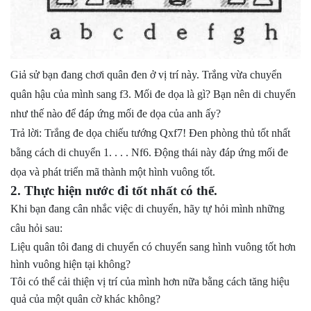
Giả sử bạn đang chơi quân đen ở vị trí này. Trắng vừa chuyển
quân hậu của mình sang f3. Mối đe dọa là gì? Bạn nên di chuyển
như thế nào để đáp ứng mối đe dọa của anh ấy?
Trả lời: Trắng đe dọa chiếu tướng Qxf7! Đen phòng thủ tốt nhất
bằng cách di chuyển 1. . . . Nf6. Động thái này đáp ứng mối đe
dọa và phát triển mã thành một hình vuông tốt.
2. Thực hiện nước đi tốt nhất có thể.
Khi bạn đang cân nhắc việc di chuyển, hãy tự hỏi mình những
câu hỏi sau:
Liệu quân tôi đang di chuyển có chuyển sang hình vuông tốt hơn
hình vuông hiện tại không?
Tôi có thể cải thiện vị trí của mình hơn nữa bằng cách tăng hiệu
quả của một quân cờ khác không?