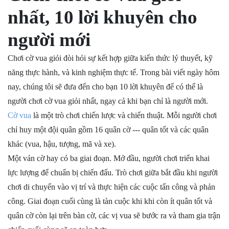
nhất, 10 lời khuyên cho
người mới
Chơi
cờ vua
giỏi đòi hỏi sự kết hợp giữa kiến thức lý thuyết, kỹ
năng thực hành, và kinh nghiệm thực tế. Trong bài viết ngày hôm
nay, chúng tôi sẽ đưa đến cho bạn 10 lời khuyên để có thể là
người chơi cờ vua giỏi nhất, ngay cả khi bạn chỉ là người mới.
Cờ vua
là một trò chơi chiến lược và chiến thuật. Mỗi người chơi
chỉ huy một đội quân gồm 16 quân cờ --- quân tốt và các quân
khác (vua, hậu, tượng, mã và xe).
Một ván cờ hay có ba giai đoạn. Mở đầu, người chơi triển khai
lực lượng để chuẩn bị chiến đấu. Trò chơi giữa bắt đầu khi người
chơi di chuyển vào vị trí và thực hiện các cuộc tấn công và phản
công. Giai đoạn cuối cùng là tàn cuộc khi khi còn ít quân tốt và
quân cờ còn lại trên bàn cờ, các vị vua sẽ bước ra và tham gia trận