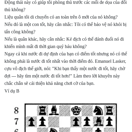
Động thái này có giúp tôi phòng thủ trước các mối đe dọa của đối
thủ không?
Liệu quân tôi di chuyển có an toàn trên ô mới của nó không?
Nếu đó là một con tốt, hãy cân nhắc: Tôi có thể bảo vệ nó khỏi bị
tấn công không?
Nếu là quân khác, hãy cân nhắc: Kẻ địch có thể đánh đuổi nó đi
khiến mình mất đi thời gian quý báu không?
Ngay cả khi nước đi dự định của bạn có điểm tốt nhưng nó có thể
không phải là nước đi tốt nhất vào thời điểm đó. Emanuel Lasker,
cựu vô địch thế giới, nói: "Khi bạn thấy một nước đi tốt, hãy chờ
đợi --- hãy tìm một nước đi tốt hơn!" Làm theo lời khuyên này
chắc chắn sẽ cải thiện khả năng chơi cờ của bạn.
Ví dụ B