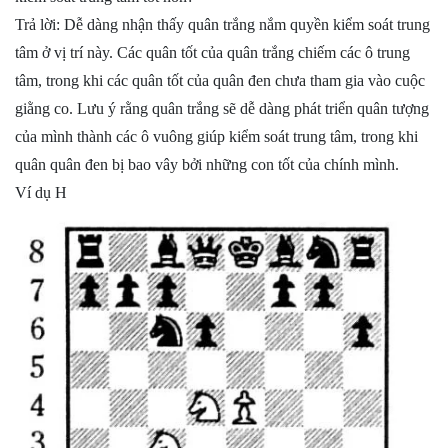
Trả lời: Dễ dàng nhận thấy quân trắng nắm quyền kiểm soát trung
tâm ở vị trí này. Các quân tốt của quân trắng chiếm các ô trung
tâm, trong khi các quân tốt của quân đen chưa tham gia vào cuộc
giằng co. Lưu ý rằng quân trắng sẽ dễ dàng phát triển quân tượng
của mình thành các ô vuông giúp kiểm soát trung tâm, trong khi
quân quân đen bị bao vây bởi những con tốt của chính mình.
Ví dụ H