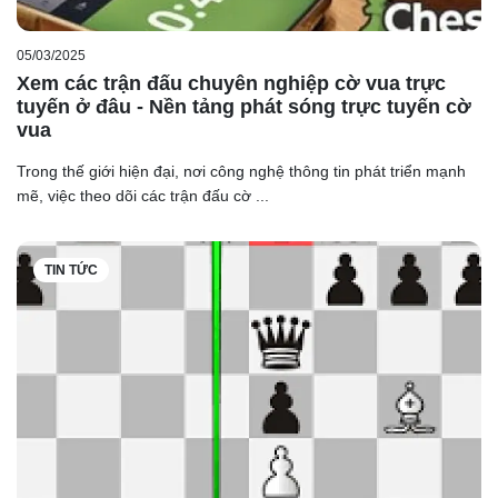
05/03/2025
Xem các trận đấu chuyên nghiệp cờ vua trực
tuyến ở đâu - Nền tảng phát sóng trực tuyến cờ
vua
Trong thế giới hiện đại, nơi công nghệ thông tin phát triển mạnh
mẽ, việc theo dõi các trận đấu cờ ...
TIN TỨC