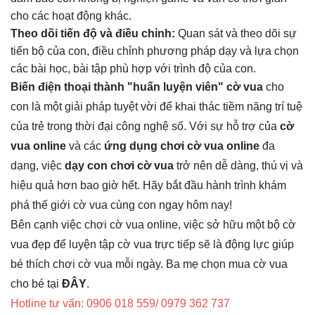
cho các hoạt động khác.
Theo dõi tiến độ và điều chỉnh:
Quan sát và theo dõi sự
tiến bộ của con, điều chỉnh phương pháp dạy và lựa chọn
các bài học, bài tập phù hợp với trình độ của con.
Biến điện thoại thành "huấn luyện viên" cờ vua
cho
con là một giải pháp tuyệt vời để khai thác tiềm năng trí tuệ
của trẻ trong thời đại công nghệ số. Với sự hỗ trợ của
cờ
vua online
và các
ứng dụng chơi cờ vua online
đa
dạng, việc
dạy con chơi cờ vua
trở nên dễ dàng, thú vị và
hiệu quả hơn bao giờ hết. Hãy bắt đầu hành trình khám
phá thế giới cờ vua cùng con ngay hôm nay!
Bên cạnh việc chơi cờ vua online, việc sở hữu một bộ cờ
vua đẹp để luyện tập cờ vua trực tiếp sẽ là động lực giúp
bé thích chơi cờ vua mỗi ngày. Ba mẹ chọn mua cờ vua
cho bé tại
ĐÂY
.
Hotline tư vấn: 0906 018 559/ 0979 362 737