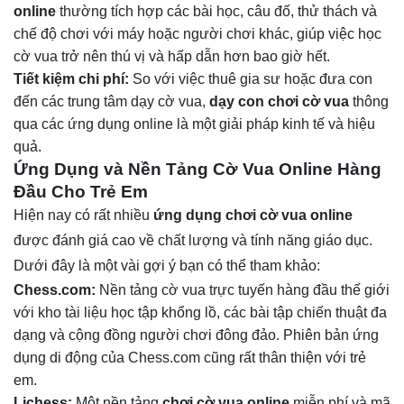
online
thường tích hợp các bài học, câu đố, thử thách và
chế độ chơi với máy hoặc người chơi khác, giúp việc học
cờ vua trở nên thú vị và hấp dẫn hơn bao giờ hết.
Tiết kiệm chi phí:
So với việc thuê gia sư hoặc đưa con
đến các trung tâm dạy cờ vua,
dạy con chơi cờ vua
thông
qua các ứng dụng online là một giải pháp kinh tế và hiệu
quả.
Ứng Dụng và Nền Tảng Cờ Vua Online Hàng
Đầu Cho Trẻ Em
Hiện nay có rất nhiều
ứng dụng chơi cờ vua online
được đánh giá cao về chất lượng và tính năng giáo dục.
Dưới đây là một vài gợi ý bạn có thể tham khảo:
Chess.com:
Nền tảng cờ vua trực tuyến hàng đầu thế giới
với kho tài liệu học tập khổng lồ, các bài tập chiến thuật đa
dạng và cộng đồng người chơi đông đảo. Phiên bản ứng
dụng di động của Chess.com cũng rất thân thiện với trẻ
em.
Lichess:
Một nền tảng
chơi cờ vua online
miễn phí và mã