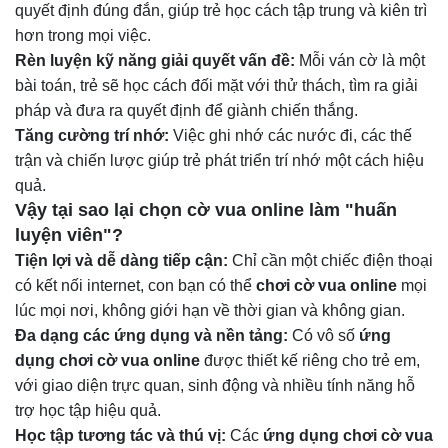
quyết định đúng đắn, giúp trẻ học cách tập trung và kiên trì
hơn trong mọi việc.
Rèn luyện kỹ năng giải quyết vấn đề:
Mỗi ván cờ là một
bài toán, trẻ sẽ học cách đối mặt với thử thách, tìm ra giải
pháp và đưa ra quyết định để giành chiến thắng.
Tăng cường trí nhớ:
Việc ghi nhớ các nước đi, các thế
trận và chiến lược giúp trẻ phát triển trí nhớ một cách hiệu
quả.
Vậy tại sao lại chọn
cờ vua online
làm "huấn
luyện viên"?
Tiện lợi và dễ dàng tiếp cận:
Chỉ cần một chiếc điện thoại
có kết nối internet, con bạn có thể
chơi cờ vua online
mọi
lúc mọi nơi, không giới hạn về thời gian và không gian.
Đa dạng các ứng dụng và nền tảng:
Có vô số
ứng
dụng chơi cờ vua online
được thiết kế riêng cho trẻ em,
với giao diện trực quan, sinh động và nhiều tính năng hỗ
trợ học tập hiệu quả.
Học tập tương tác và thú vị:
Các
ứng dụng chơi cờ vua