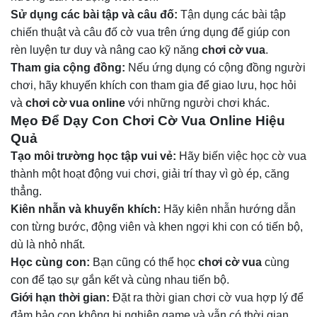
Sử dụng các bài tập và câu đố:
Tận dụng các bài tập
chiến thuật và câu đố cờ vua trên ứng dụng để giúp con
rèn luyện tư duy và nâng cao kỹ năng
chơi cờ vua
.
Tham gia cộng đồng:
Nếu ứng dụng có cộng đồng người
chơi, hãy khuyến khích con tham gia để giao lưu, học hỏi
và
chơi cờ vua online
với những người chơi khác.
Mẹo Để Dạy Con Chơi Cờ Vua Online Hiệu
Quả
Tạo môi trường học tập vui vẻ:
Hãy biến việc học cờ vua
thành một hoạt động vui chơi, giải trí thay vì gò ép, căng
thẳng.
Kiên nhẫn và khuyến khích:
Hãy kiên nhẫn hướng dẫn
con từng bước, động viên và khen ngợi khi con có tiến bộ,
dù là nhỏ nhất.
Học cùng con:
Bạn cũng có thể học
chơi cờ vua
cùng
con để tạo sự gắn kết và cùng nhau tiến bộ.
Giới hạn thời gian:
Đặt ra thời gian chơi cờ vua hợp lý để
đảm bảo con không bị nghiện game và vẫn có thời gian