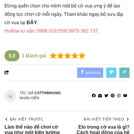
Đừng quên chọn cho mình một bộ cờ vua ưng ý để tạo
động lực chơi cờ mỗi ngày. Tham khảo ngay bộ sưu tập
cờ vua tại
ĐÂY
.
Hotline tư vấn: 0906 018 559/ 0979 362 737.
5.0
1
Đánh giá
facebook
TÁC GIẢ
CATTHINHUNG
NHÂN VIÊN
BÀI VIẾT TRƯỚC
BÀI VIẾT TIẾP THEO
Làm thế nào để chơi cờ
Elo trong cờ vua là gì?
vua như một kiện tướng
Cách hoạt động của hệ