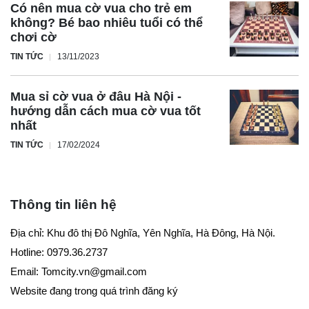
Có nên mua cờ vua cho trẻ em
không? Bé bao nhiêu tuổi có thể
chơi cờ
TIN TỨC
13/11/2023
Mua sỉ cờ vua ở đâu Hà Nội -
hướng dẫn cách mua cờ vua tốt
nhất
TIN TỨC
17/02/2024
Thông tin liên hệ
Địa chỉ: Khu đô thị Đô Nghĩa, Yên Nghĩa, Hà Đông, Hà Nội.
Hotline: 0979.36.2737
Email:
Tomcity.vn@gmail.com
Website đang trong quá trình đăng ký