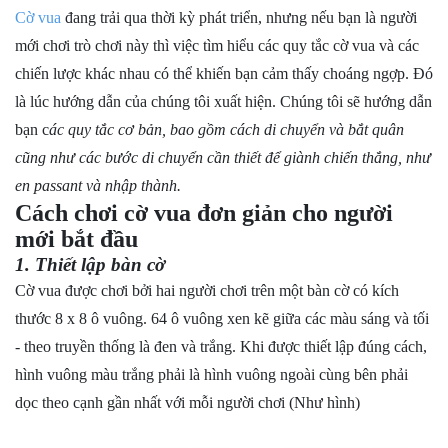
Cờ vua
đang trải qua thời kỳ phát triển, nhưng nếu bạn là người
mới chơi trò chơi này thì việc tìm hiểu các quy tắc cờ vua và các
chiến lược khác nhau có thể khiến bạn cảm thấy choáng ngợp. Đó
là lúc hướng dẫn của chúng tôi xuất hiện. Chúng tôi sẽ hướng dẫn
bạn c
ác quy tắc cơ bản, bao gồm cách di chuyển và bắt quân
cũng như các bước di chuyển cần thiết để giành chiến thắng, như
en passant và nhập thành.
Cách chơi cờ vua đơn giản cho người
mới bắt đầu
1. Thiết lập bàn cờ
Cờ vua được chơi bởi hai người chơi trên một bàn cờ có kích
thước 8 x 8 ô vuông. 64 ô vuông xen kẽ giữa các màu sáng và tối
- theo truyền thống là đen và trắng. Khi được thiết lập đúng cách,
hình vuông màu trắng phải là hình vuông ngoài cùng bên phải
dọc theo cạnh gần nhất với mỗi người chơi (Như hình)