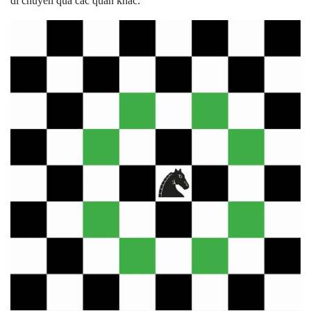
di chuyển qua các quân khác.