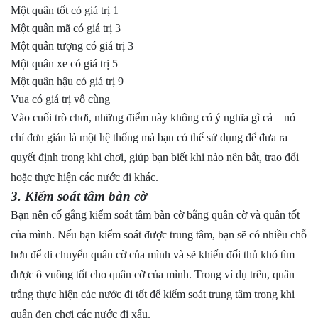
Một quân tốt có giá trị 1
Một quân mã có giá trị 3
Một quân tượng có giá trị 3
Một quân xe có giá trị 5
Một quân hậu có giá trị 9
Vua có giá trị vô cùng
Vào cuối trò chơi, những điểm này không có ý nghĩa gì cả – nó
chỉ đơn giản là một hệ thống mà bạn có thể sử dụng để đưa ra
quyết định trong khi chơi, giúp bạn biết khi nào nên bắt, trao đổi
hoặc thực hiện các nước đi khác.
3. Kiểm soát tâm bàn cờ
Bạn nên cố gắng kiểm soát tâm bàn cờ bằng quân cờ và quân tốt
của mình. Nếu bạn kiểm soát được trung tâm, bạn sẽ có nhiều chỗ
hơn để di chuyển quân cờ của mình và sẽ khiến đối thủ khó tìm
được ô vuông tốt cho quân cờ của mình. Trong ví dụ trên, quân
trắng thực hiện các nước đi tốt để kiểm soát trung tâm trong khi
quân đen chơi các nước đi xấu.