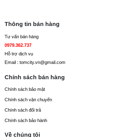
Thông tin bán hàng
Tư vấn bán hàng
0979.362.737
Hỗ trợ dịch vụ
Email : tomcity.vn@gmail.com
Chính sách bán hàng
Chính sách bảo mật
Chính sách vận chuyển
Chính sách đổi trả
Chính sách bảo hành
Về chúng tôi