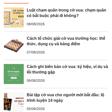
Luật chạm quân trong cờ vua: chạm quân
có bắt buộc phải đi không?
08/08/2026
Cách tổ chức giải cờ vua trường học: thể
thức, dụng cụ và bảng điểm
07/08/2026
Cách ghi biên bản cờ vua: ký hiệu, ví dụ và
lỗi thường gặp
06/08/2026
Bài tập cờ vua cho người mới bắt đầu: lộ
trình luyện 14 ngày
05/08/2026