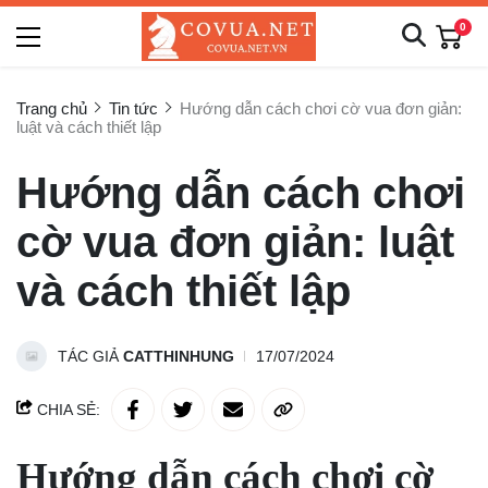
0
Trang chủ
Tin tức
Hướng dẫn cách chơi cờ vua đơn giản:
luật và cách thiết lập
Hướng dẫn cách chơi
cờ vua đơn giản: luật
và cách thiết lập
TÁC GIẢ
CATTHINHUNG
17/07/2024
CHIA SẺ:
Hướng dẫn cách chơi cờ