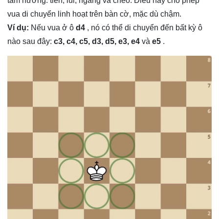
tám hướng: tiến, lùi, ngang và chéo. Điều này cho phép
vua di chuyển linh hoạt trên bàn cờ, mặc dù chậm.
Ví dụ:
Nếu vua ở ô
d4
, nó có thể di chuyển đến bất kỳ ô
nào sau đây:
c3, c4, c5, d3, d5, e3, e4
và
e5
.