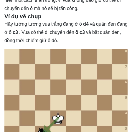
hiện một cách thận trọng, vì vua không bao giờ có thể di
chuyển đến ô mà nó sẽ bị tấn công.
Ví dụ về chụp
Hãy tưởng tượng vua trắng đang ở ô
d4
và quân đen đang
ở ô
c3
. Vua có thể di chuyển đến
ô c3
và bắt quân đen,
đồng thời chiếm giữ ô đó.