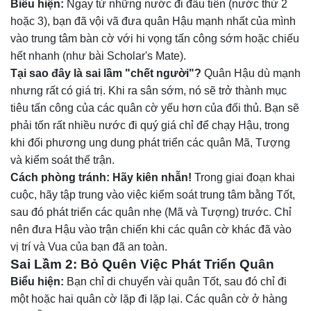
Biểu hiện:
Ngay từ những nước đi đầu tiên (nước thứ 2
hoặc 3), bạn đã vội vã đưa quân Hậu mạnh nhất của mình
vào trung tâm bàn cờ với hi vọng tấn công sớm hoặc chiếu
hết nhanh (như bài Scholar's Mate).
Tại sao đây là sai lầm "chết người"?
Quân Hậu dù mạnh
nhưng rất có giá trị. Khi ra sân sớm, nó sẽ trở thành mục
tiêu tấn công của các quân cờ yếu hơn của đối thủ. Bạn sẽ
phải tốn rất nhiều nước đi quý giá chỉ để chạy Hậu, trong
khi đối phương ung dung phát triển các quân Mã, Tượng
và kiểm soát thế trận.
Cách phòng tránh:
Hãy kiên nhẫn!
Trong giai đoạn khai
cuộc, hãy tập trung vào việc kiểm soát trung tâm bằng Tốt,
sau đó phát triển các quân nhẹ (Mã và Tượng) trước. Chỉ
nên đưa Hậu vào trận chiến khi các quân cờ khác đã vào
vị trí và Vua của bạn đã an toàn.
Sai Lầm 2: Bỏ Quên Việc Phát Triển Quân
Biểu hiện:
Bạn chỉ di chuyển vài quân Tốt, sau đó chỉ đi
một hoặc hai quân cờ lặp đi lặp lại. Các quân cờ ở hàng