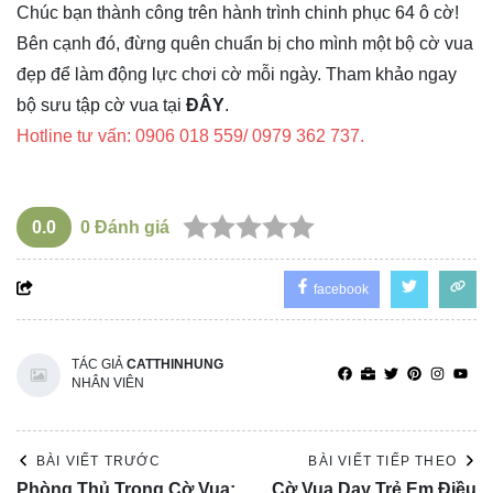
Chúc bạn thành công trên hành trình chinh phục 64 ô cờ!
Bên cạnh đó, đừng quên chuẩn bị cho mình một bộ cờ vua
đẹp để làm động lực chơi cờ mỗi ngày. Tham khảo ngay
bộ sưu tập cờ vua tại
ĐÂY
.
Hotline tư vấn: 0906 018 559/ 0979 362 737.
0.0
0
Đánh giá
facebook
TÁC GIẢ
CATTHINHUNG
NHÂN VIÊN
BÀI VIẾT TRƯỚC
BÀI VIẾT TIẾP THEO
Phòng Thủ Trong Cờ Vua:
Cờ Vua Dạy Trẻ Em Điều