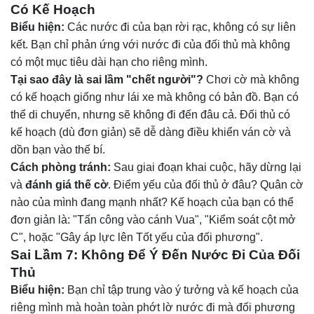
Có Kế Hoạch
Biểu hiện:
Các nước đi của bạn rời rạc, không có sự liên
kết. Bạn chỉ phản ứng với nước đi của đối thủ mà không
có một mục tiêu dài hạn cho riêng mình.
Tại sao đây là sai lầm "chết người"?
Chơi cờ mà không
có kế hoạch giống như lái xe mà không có bản đồ. Bạn có
thể di chuyển, nhưng sẽ không đi đến đâu cả. Đối thủ có
kế hoạch (dù đơn giản) sẽ dễ dàng điều khiển ván cờ và
dồn bạn vào thế bí.
Cách phòng tránh:
Sau giai đoạn khai cuộc, hãy dừng lại
và
đánh giá thế cờ
. Điểm yếu của đối thủ ở đâu? Quân cờ
nào của mình đang mạnh nhất? Kế hoạch của bạn có thể
đơn giản là: "Tấn công vào cánh Vua", "Kiểm soát cột mở
C", hoặc "Gây áp lực lên Tốt yếu của đối phương".
Sai Lầm 7: Không Để Ý Đến Nước Đi Của Đối
Thủ
Biểu hiện:
Bạn chỉ tập trung vào ý tưởng và kế hoạch của
riêng mình mà hoàn toàn phớt lờ nước đi mà đối phương