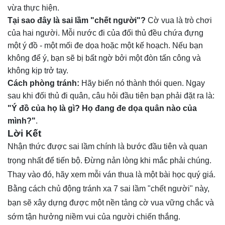
vừa thực hiện.
Tại sao đây là sai lầm "chết người"?
Cờ vua là trò chơi
của hai người. Mỗi nước đi của đối thủ đều chứa đựng
một ý đồ - một mối đe dọa hoặc một kế hoạch. Nếu bạn
không để ý, bạn sẽ bị bất ngờ bởi một đòn tấn công và
không kịp trở tay.
Cách phòng tránh:
Hãy biến nó thành thói quen. Ngay
sau khi đối thủ đi quân, câu hỏi đầu tiên bạn phải đặt ra là:
"Ý đồ của họ là gì? Họ đang đe dọa quân nào của
mình?"
.
Lời Kết
Nhận thức được sai lầm chính là bước đầu tiên và quan
trọng nhất để tiến bộ. Đừng nản lòng khi mắc phải chúng.
Thay vào đó, hãy xem mỗi ván thua là một bài học quý giá.
Bằng cách chủ động tránh xa 7 sai lầm "chết người" này,
bạn sẽ xây dựng được một nền tảng cờ vua vững chắc và
sớm tận hưởng niềm vui của người chiến thắng.