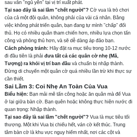
sau vẫn "ngủ yên" tại vị trí xuất phát.
Tại sao đây là sai lầm "chết người"?
Cờ vua là trò chơi
của cả một đội quân, không phải của vài cá nhân. Bằng
việc không phát triển quân, bạn đang tự mình "chấp" đối
thủ. Họ có nhiều quân tham chiến hơn, nhiều lựa chọn tấn
công và phòng thủ hơn, và sẽ dễ dàng áp đảo bạn.
Cách phòng tránh:
Hãy đặt ra mục tiêu trong 10-12 nước
đi đầu tiên là phải
đưa tất cả các quân cờ nhẹ (Mã,
Tượng) ra khỏi vị trí ban đầu
và chuẩn bị nhập thành.
Đừng di chuyển một quân cờ quá nhiều lần trừ khi thực sự
cần thiết.
Sai Lầm 3: Coi Nhẹ An Toàn Của Vua
Biểu hiện:
Bạn mải mê tấn công hoặc ăn quân mà để Vua
ở lại giữa bàn cờ. Bạn quên hoặc không thực hiện nước đi
quan trọng: Nhập thành.
Tại sao đây là sai lầm "chết người"?
Vua là mục tiêu tối
thượng. Một khi Vua bị chiếu hết, ván cờ kết thúc. Trung
tâm bàn cờ là khu vực nguy hiểm nhất, nơi các cột và