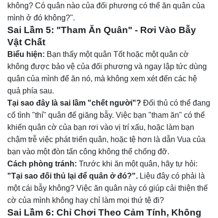
không? Có quân nào của đối phương có thể ăn quân của
mình ở đó không?".
Sai Lầm 5: "Tham Ăn Quân" - Rơi Vào Bẫy
Vật Chất
Biểu hiện:
Bạn thấy một quân Tốt hoặc một quân cờ
không được bảo vệ của đối phương và ngay lập tức dùng
quân của mình để ăn nó, mà không xem xét đến các hệ
quả phía sau.
Tại sao đây là sai lầm "chết người"?
Đối thủ có thể đang
cố tình "thí" quân để giăng bẫy. Việc bạn "tham ăn" có thể
khiến quân cờ của bạn rơi vào vị trí xấu, hoặc làm bạn
chậm trễ việc phát triển quân, hoặc tệ hơn là dẫn Vua của
bạn vào một đòn tấn công không thể chống đỡ.
Cách phòng tránh:
Trước khi ăn một quân, hãy tự hỏi:
"Tại sao đối thủ lại để quân ở đó?".
Liệu đây có phải là
một cái bẫy không? Việc ăn quân này có giúp cải thiện thế
cờ của mình không hay chỉ làm mọi thứ tệ đi?
Sai Lầm 6: Chỉ Chơi Theo Cảm Tính, Không