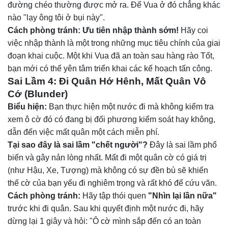
đường chéo thường được mở ra. Để Vua ở đó chẳng khác
nào "lạy ông tôi ở bụi này".
Cách phòng tránh:
Ưu tiên nhập thành sớm!
Hãy coi
việc nhập thành là một trong những mục tiêu chính của giai
đoạn khai cuộc. Một khi Vua đã an toàn sau hàng rào Tốt,
bạn mới có thể yên tâm triển khai các kế hoạch tấn công.
Sai Lầm 4: Đi Quân Hớ Hênh, Mất Quân Vô
Cớ (Blunder)
Biểu hiện:
Bạn thực hiện một nước đi mà không kiểm tra
xem ô cờ đó có đang bị đối phương kiểm soát hay không,
dẫn đến việc mất quân một cách miễn phí.
Tại sao đây là sai lầm "chết người"?
Đây là sai lầm phổ
biến và gây nản lòng nhất. Mất đi một quân cờ có giá trị
(như Hậu, Xe, Tượng) mà không có sự đền bù sẽ khiến
thế cờ của bạn yếu đi nghiêm trọng và rất khó để cứu vãn.
Cách phòng tránh:
Hãy tập thói quen
"Nhìn lại lần nữa"
trước khi đi quân. Sau khi quyết định một nước đi, hãy
dừng lại 1 giây và hỏi: "Ô cờ mình sắp đến có an toàn