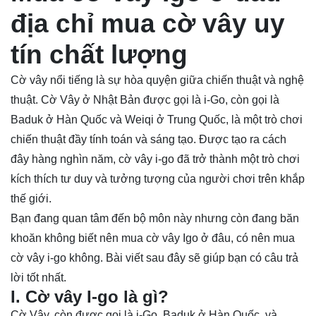
địa chỉ
mua cờ vây
uy
tín chất lượng
Cờ vây nổi tiếng là sự hòa quyện giữa chiến thuật và nghệ
thuật. Cờ Vây ở Nhật Bản được gọi là i-Go, còn gọi là
Baduk ở Hàn Quốc và Weiqi ở Trung Quốc, là một trò chơi
chiến thuật đầy tính toán và sáng tạo. Được tạo ra cách
đây hàng nghìn năm, cờ vây i-go đã trở thành một trò chơi
kích thích tư duy và tưởng tượng của người chơi trên khắp
thế giới.
Bạn đang quan tâm đến bộ môn này nhưng còn đang băn
khoăn không biết nên mua cờ vây Igo ở đâu, có nên mua
cờ vây i-go không. Bài viết sau đây sẽ giúp bạn có câu trả
lời tốt nhất.
I. Cờ vây I-go là gì?
Cờ Vây
, còn được gọi là i-Go, Baduk ở Hàn Quốc, và