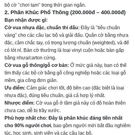
bộ cờ "chơi tạm" trong thời gian ngắn.
2. Phân Khúc Phổ Thông (200.000đ – 400.000đ)
Bạn nhận được gì:
Cờ vua nhựa đặc, chuẩn thi đấu:
Đây là "tiêu chuẩn
vàng" cho các câu lạc bộ và giải đấu. Quân cờ bằng nhựa
đặc, cầm chắc tay, có trọng lượng chuẩn (weighted), và đế
có lót nỉ. Bàn cờ thường là loại vinyl cuộn hoặc bàn gấp
bằng nhựa/carton cứng.
Cờ vua gỗ thông/gỗ cơ bản:
Ở mức giá này, bạn có thể
tìm thấy các bộ cờ bằng gỗ công nghiệp hoặc các loại gỗ
mềm, gia công đơn giản.
Ưu điểm:
Cảm giác chơi tốt, độ bền cao (đặc biệt là loại
nhựa đặc), đúng tiêu chuẩn, giá cả hợp lý nhất.
Nhược điểm:
Cờ vua gỗ ở tầm giá này có độ hoàn thiện
chưa cao, dễ bị trầy xước.
Phù hợp nhất cho:
Đây là phân khúc đáng tiền nhất
cho 90% người chơi
, bao gồm người mới bắt đầu nghiêm
túc, học sinh, sinh viên và các câu lạc bộ.