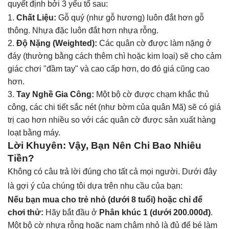
quyết định bởi 3 yếu tố sau:
Chất Liệu:
Gỗ quý (như gỗ hương) luôn đắt hơn gỗ
thông. Nhựa đặc luôn đắt hơn nhựa rỗng.
Độ Nặng (Weighted):
Các quân cờ được làm nặng ở
đáy (thường bằng cách thêm chì hoặc kim loại) sẽ cho cảm
giác chơi "đầm tay" và cao cấp hơn, do đó giá cũng cao
hơn.
Tay Nghề Gia Công:
Một bộ cờ được chạm khắc thủ
công, các chi tiết sắc nét (như bờm của quân Mã) sẽ có giá
trị cao hơn nhiều so với các quân cờ được sản xuất hàng
loạt bằng máy.
Lời Khuyên: Vậy, Bạn Nên Chi Bao Nhiêu
Tiền?
Không có câu trả lời đúng cho tất cả mọi người. Dưới đây
là gợi ý của chúng tôi dựa trên nhu cầu của bạn:
Nếu bạn mua cho trẻ nhỏ (dưới 8 tuổi) hoặc chỉ để
chơi thử:
Hãy bắt đầu ở
Phân khúc 1 (dưới 200.000đ)
.
Một bộ cờ nhựa rỗng hoặc nam châm nhỏ là đủ để bé làm