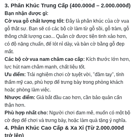
3. Phân Khúc Trung Cấp (400.000đ – 2.000.000đ)
Bạn nhận được gì:
Cờ vua gỗ chất lượng tốt:
Đây là phân khúc của cờ vua
gỗ thật sự. Bạn sẽ có các bộ cờ làm từ gỗ sồi, gỗ tràm, gỗ
thông chất lượng cao... Quân cờ được tiện tinh xảo hơn,
có độ nặng chuẩn, đế lót nỉ dày, và bàn cờ bằng gỗ đẹp
mắt.
Các bộ cờ vua nam châm cao cấp:
Kích thước lớn hơn,
lực hút nam châm mạnh, chất liệu tốt.
Ưu điểm:
Trải nghiệm chơi cờ tuyệt vời, "đầm tay", tính
thẩm mỹ cao, phù hợp để trưng bày trong phòng khách
hoặc phòng làm việc.
Nhược điểm:
Giá bắt đầu cao hơn, cần bảo quản cẩn
thận hơn.
Phù hợp nhất cho:
Người chơi đam mê, muốn có một bộ
cờ đẹp để chơi và trưng bày, hoặc làm quà tặng ý nghĩa.
4. Phân Khúc Cao Cấp & Xa Xỉ (Từ 2.000.000đ
trở lên)