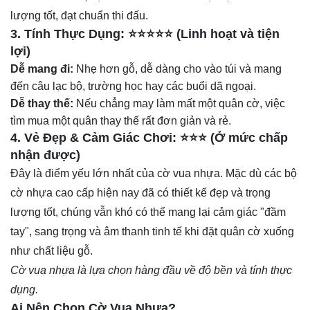
lượng tốt, đạt chuẩn thi đấu.
3. Tính Thực Dụng: ⭐⭐⭐⭐⭐ (Linh hoạt và tiện
lợi)
Dễ mang đi:
Nhẹ hơn gỗ, dễ dàng cho vào túi và mang
đến câu lạc bộ, trường học hay các buổi dã ngoại.
Dễ thay thế:
Nếu chẳng may làm mất một quân cờ, việc
tìm mua một quân thay thế rất đơn giản và rẻ.
4. Vẻ Đẹp & Cảm Giác Chơi: ⭐⭐⭐ (Ở mức chấp
nhận được)
Đây là điểm yếu lớn nhất của cờ vua nhựa. Mặc dù các bộ
cờ nhựa cao cấp hiện nay đã có thiết kế đẹp và trọng
lượng tốt, chúng vẫn khó có thể mang lại cảm giác "đầm
tay", sang trọng và âm thanh tinh tế khi đặt quân cờ xuống
như chất liệu gỗ.
Cờ vua nhựa là lựa chọn hàng đầu về độ bền và tính thực
dụng.
Ai Nên Chọn Cờ Vua Nhựa?