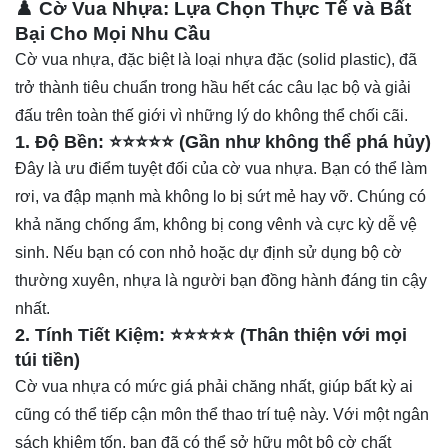
♟️ Cờ Vua Nhựa: Lựa Chọn Thực Tế và Bất
Bại Cho Mọi Nhu Cầu
Cờ vua nhựa, đặc biệt là loại nhựa đặc (solid plastic), đã
trở thành tiêu chuẩn trong hầu hết các câu lạc bộ và giải
đấu trên toàn thế giới vì những lý do không thể chối cãi.
1. Độ Bền: ⭐⭐⭐⭐⭐ (Gần như không thể phá hủy)
Đây là ưu điểm tuyệt đối của cờ vua nhựa. Bạn có thể làm
rơi, va đập mạnh mà không lo bị sứt mẻ hay vỡ. Chúng có
khả năng chống ẩm, không bị cong vênh và cực kỳ dễ vệ
sinh. Nếu bạn có con nhỏ hoặc dự định sử dụng bộ cờ
thường xuyên, nhựa là người bạn đồng hành đáng tin cậy
nhất.
2. Tính Tiết Kiệm: ⭐⭐⭐⭐⭐ (Thân thiện với mọi
túi tiền)
Cờ vua nhựa có mức giá phải chăng nhất, giúp bất kỳ ai
cũng có thể tiếp cận môn thể thao trí tuệ này. Với một ngân
sách khiêm tốn, bạn đã có thể sở hữu một bộ cờ chất