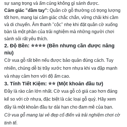
sự sang trọng và ấm cúng không gì sánh được.
Cảm giác "đầm tay":
Quân cờ gỗ thường có trọng lượng
tốt hơn, mang lại cảm giác chắc chắn, vững chãi khi cầm
và di chuyển. Âm thanh "cộc" nhẹ khi đặt quân cờ xuống
bàn là một phần của trải nghiệm mà những người chơi
sành sỏi rất yêu thích.
2. Độ Bền: ⭐⭐⭐⭐ (Bền nhưng cần được nâng
niu)
Cờ vua gỗ rất bền nếu được bảo quản đúng cách. Tuy
nhiên, chúng dễ bị trầy xước hơn nhựa khi va đập mạnh
và nhạy cảm hơn với độ ẩm cao.
3. Tính Tiết Kiệm: ⭐⭐ (Một khoản đầu tư)
Đây là rào cản lớn nhất. Cờ vua gỗ có giá cao hơn đáng
kể so với cờ nhựa, đặc biệt là các loại gỗ quý. Hãy xem
đây là một khoản đầu tư dài hạn cho đam mê của bạn.
Cờ vua gỗ mang lại vẻ đẹp cổ điển và trải nghiệm chơi cờ
tinh tế.