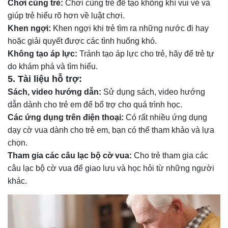
Chơi cùng trẻ:
Chơi cùng trẻ để tạo không khí vui vẻ và
giúp trẻ hiểu rõ hơn về luật chơi.
Khen ngợi:
Khen ngợi khi trẻ tìm ra những nước đi hay
hoặc giải quyết được các tình huống khó.
Không tạo áp lực:
Tránh tạo áp lực cho trẻ, hãy để trẻ tự
do khám phá và tìm hiểu.
5.
Tài liệu hỗ trợ:
Sách, video hướng dẫn:
Sử dụng sách, video hướng
dẫn dành cho trẻ em để bổ trợ cho quá trình học.
Các ứng dụng trên điện thoại:
Có rất nhiều ứng dụng
dạy cờ vua dành cho trẻ em, bạn có thể tham khảo và lựa
chọn.
Tham gia các câu lạc bộ cờ vua:
Cho trẻ tham gia các
câu lạc bộ cờ vua để giao lưu và học hỏi từ những người
khác.