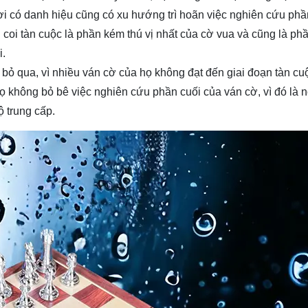
i có danh hiệu cũng có xu hướng trì hoãn việc nghiên cứu phầ
coi tàn cuộc là phần kém thú vị nhất của cờ vua và cũng là ph
i.
 bỏ qua, vì nhiều ván cờ của họ không đạt đến giai đoạn tàn cu
ọ không bỏ bê việc nghiên cứu phần cuối của ván cờ, vì đó là n
 trung cấp.