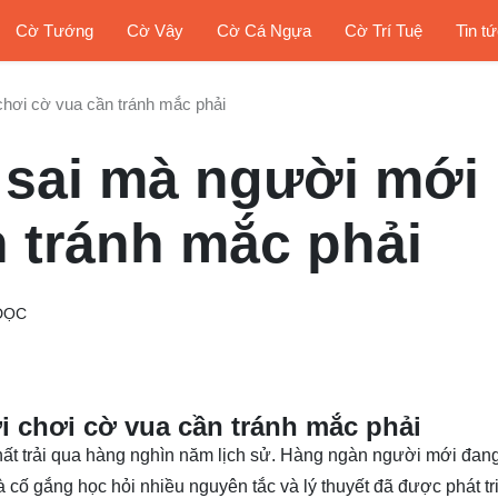
Cờ Tướng
Cờ Vây
Cờ Cá Ngựa
Cờ Trí Tuệ
Tin t
chơi cờ vua cần tránh mắc phải
 sai mà người mới
 tránh mắc phải
ĐỌC
i chơi cờ vua cần tránh mắc phải
hất trải qua hàng nghìn năm lịch sử. Hàng ngàn người mới đang
 cố gắng học hỏi nhiều nguyên tắc và lý thuyết đã được phát tr