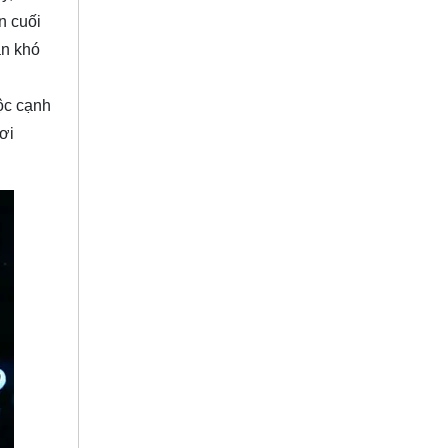
n cuối
ần khó
ộc cạnh
ơi