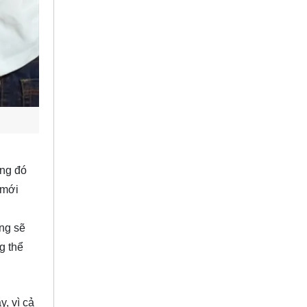
ong đó
 mới
ờng sẽ
g thể
, vì cả