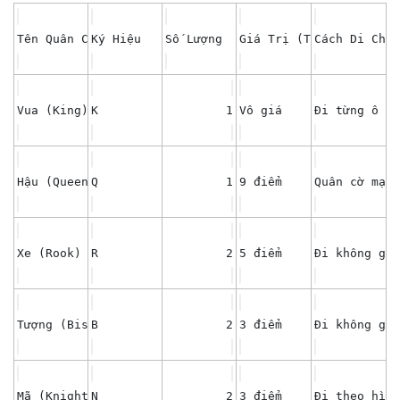
Tên Quân Cờ
Ký Hiệu
Số Lượng
Giá Trị (Tương Đối)
Cách Di Chuy
Vua (King)
K
1
Vô giá
Đi từng ô mộ
Hậu (Queen)
Q
1
9 điểm
Quân cờ mạnh
Xe (Rook)
R
2
5 điểm
Đi không gi
Tượng (Bishop)
B
2
3 điểm
Đi không giớ
Mã (Knight)
N
2
3 điểm
Đi theo hình