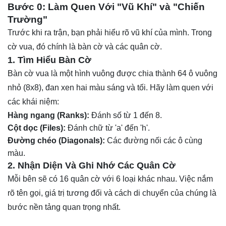
Bước 0: Làm Quen Với "Vũ Khí" và "Chiến
Trường"
Trước khi ra trận, bạn phải hiểu rõ vũ khí của mình. Trong
cờ vua, đó chính là bàn cờ và các quân cờ.
1. Tìm Hiểu Bàn Cờ
Bàn cờ vua là một hình vuông được chia thành 64 ô vuông
nhỏ (8x8), đan xen hai màu sáng và tối. Hãy làm quen với
các khái niệm:
Hàng ngang (Ranks):
Đánh số từ 1 đến 8.
Cột dọc (Files):
Đánh chữ từ 'a' đến 'h'.
Đường chéo (Diagonals):
Các đường nối các ô cùng
màu.
2. Nhận Diện Và Ghi Nhớ Các Quân Cờ
Mỗi bên sẽ có 16 quân cờ với 6 loại khác nhau. Việc nắm
rõ tên gọi, giá trị tương đối và cách di chuyển của chúng là
bước nền tảng quan trọng nhất.