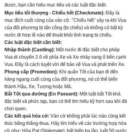
được, bạn cần hiểu mục tiêu và các luật đặc biệt.
Mục tiêu tối thượng - Chiếu hết (Checkmate):
Đây là
mục đích cuối cùng của ván cờ. "Chiếu hết" xảy ra khi Vua
của đối phương bị tấn công (bị chiếu) và không có bất kỳ
nước đi hợp lệ nào để thoát khỏi tình trạng bị chiếu.
Các luật đặc biệt cần biết:
Nhập thành (Castling):
Một nước đi đặc biệt cho phép
Vua di chuyển 2 ô về phía Xe và Xe nhảy sang ô bên cạnh
Vua. Đây là cách tuyệt vời để bảo vệ Vua và phát triển Xe.
Phong cấp (Promotion):
Khi quân Tốt của bạn đi đến
hàng ngang cuối cùng của đối phương, nó có thể biến
thành Hậu, Xe, Tượng hoặc Mã.
Bắt Tốt qua đường (En Passant):
Một luật bắt Tốt khá
đặc biệt và phức tạp, bạn có thể tìm hiểu kỹ hơn sau khi đã
chơi quen.
Các kết quả hòa cờ:
Ván cờ không phải lúc nào cũng kết
thúc bằng thắng-thua. Hãy tìm hiểu về các trường hợp hòa
cờ như: Hòa Pat (Stalemate), bất biến ba lần, luật 50 nước