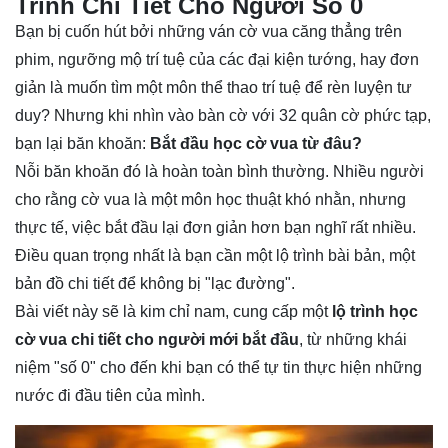
Trình Chi Tiết Cho Người Số 0
Bạn bị cuốn hút bởi những ván cờ vua căng thẳng trên
phim, ngưỡng mộ trí tuệ của các đại kiện tướng, hay đơn
giản là muốn tìm một môn thể thao trí tuệ để rèn luyện tư
duy? Nhưng khi nhìn vào bàn cờ với 32 quân cờ phức tạp,
bạn lại băn khoăn:
Bắt đầu học cờ vua từ đâu?
Nỗi băn khoăn đó là hoàn toàn bình thường. Nhiều người
cho rằng cờ vua là một môn học thuật khó nhằn, nhưng
thực tế, việc bắt đầu lại đơn giản hơn bạn nghĩ rất nhiều.
Điều quan trọng nhất là bạn cần một lộ trình bài bản, một
bản đồ chi tiết để không bị "lạc đường".
Bài viết này sẽ là kim chỉ nam, cung cấp một
lộ trình học
cờ vua chi tiết cho người mới bắt đầu
, từ những khái
niệm "số 0" cho đến khi bạn có thể tự tin thực hiện những
nước đi đầu tiên của mình.