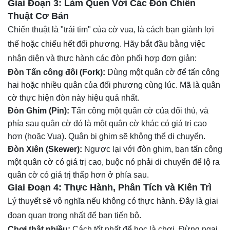
Giai Đoạn 3: Làm Quen Với Các Đòn Chiến
Thuật Cơ Bản
Chiến thuật là "trái tim" của cờ vua, là cách bạn giành lợi
thế hoặc chiếu hết đối phương. Hãy bắt đầu bằng việc
nhận diện và thực hành các đòn phối hợp đơn giản:
Đòn Tấn công đôi (Fork):
Dùng một quân cờ để tấn công
hai hoặc nhiều quân của đối phương cùng lúc. Mã là quân
cờ thực hiện đòn này hiệu quả nhất.
Đòn Ghim (Pin):
Tấn công một quân cờ của đối thủ, và
phía sau quân cờ đó là một quân cờ khác có giá trị cao
hơn (hoặc Vua). Quân bị ghim sẽ không thể di chuyển.
Đòn Xiên (Skewer):
Ngược lại với đòn ghim, bạn tấn công
một quân cờ có giá trị cao, buộc nó phải di chuyển để lộ ra
quân cờ có giá trị thấp hơn ở phía sau.
Giai Đoạn 4: Thực Hành, Phân Tích và Kiên Trì
Lý thuyết sẽ vô nghĩa nếu không có thực hành. Đây là giai
đoạn quan trọng nhất để bạn tiến bộ.
Chơi thật nhiều:
Cách tốt nhất để học là chơi. Đừng ngại