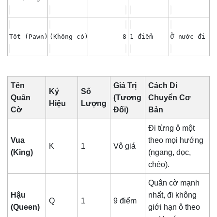
Tốt (Pawn)
(Không có)
8
1 điểm
Ở nước đi đầ
Tên
Giá Trị
Cách Di
Ký
Số
Quân
(Tương
Chuyển Cơ
Hiệu
Lượng
Cờ
Đối)
Bản
Đi từng ô một
Vua
theo mọi hướng
K
1
Vô giá
(King)
(ngang, dọc,
chéo).
Quân cờ mạnh
Hậu
nhất, đi không
Q
1
9 điểm
(Queen)
giới hạn ô theo