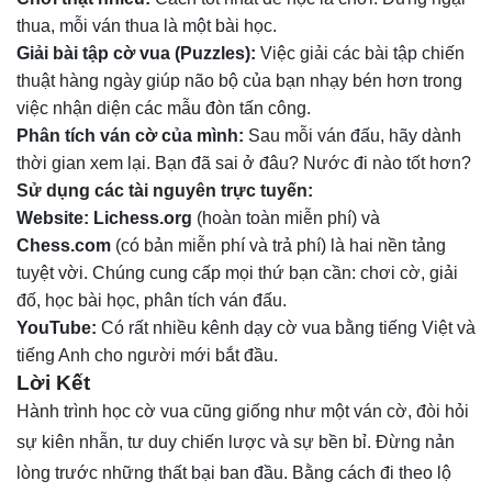
thua, mỗi ván thua là một bài học.
Giải bài tập cờ vua (Puzzles):
Việc giải các bài tập chiến
thuật hàng ngày giúp não bộ của bạn nhạy bén hơn trong
việc nhận diện các mẫu đòn tấn công.
Phân tích ván cờ của mình:
Sau mỗi ván đấu, hãy dành
thời gian xem lại. Bạn đã sai ở đâu? Nước đi nào tốt hơn?
Sử dụng các tài nguyên trực tuyến:
Website:
Lichess.org
(hoàn toàn miễn phí) và
Chess.com
(có bản miễn phí và trả phí) là hai nền tảng
tuyệt vời. Chúng cung cấp mọi thứ bạn cần: chơi cờ, giải
đố, học bài học, phân tích ván đấu.
YouTube:
Có rất nhiều kênh dạy cờ vua bằng tiếng Việt và
tiếng Anh cho người mới bắt đầu.
Lời Kết
Hành trình học cờ vua cũng giống như một ván cờ, đòi hỏi
sự kiên nhẫn, tư duy chiến lược và sự bền bỉ. Đừng nản
lòng trước những thất bại ban đầu. Bằng cách đi theo lộ