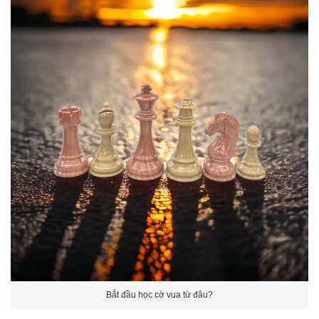
Bắt đầu học cờ vua từ đâu?