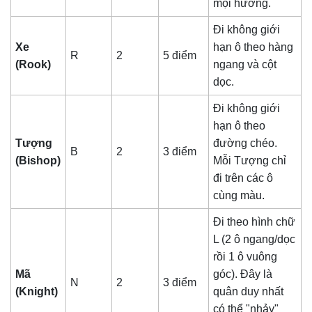
mọi hướng.
Đi không giới
Xe
hạn ô theo hàng
R
2
5 điểm
(Rook)
ngang và cột
dọc.
Đi không giới
hạn ô theo
Tượng
đường chéo.
B
2
3 điểm
(Bishop)
Mỗi Tượng chỉ
đi trên các ô
cùng màu.
Đi theo hình chữ
L (2 ô ngang/dọc
rồi 1 ô vuông
Mã
góc). Đây là
N
2
3 điểm
(Knight)
quân duy nhất
có thể "nhảy"