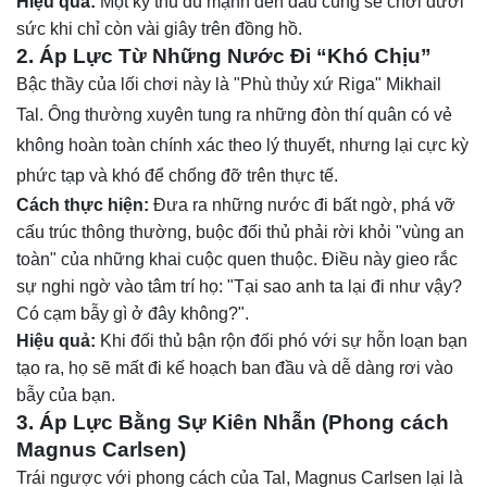
Hiệu quả:
Một kỳ thủ dù mạnh đến đâu cũng sẽ chơi dưới
sức khi chỉ còn vài giây trên đồng hồ.
2. Áp Lực Từ Những Nước Đi “Khó Chịu”
Bậc thầy của lối chơi này là "Phù thủy xứ Riga" Mikhail
Tal. Ông thường xuyên tung ra những đòn thí quân có vẻ
không hoàn toàn chính xác theo lý thuyết, nhưng lại cực kỳ
phức tạp và khó để chống đỡ trên thực tế.
Cách thực hiện:
Đưa ra những nước đi bất ngờ, phá vỡ
cấu trúc thông thường, buộc đối thủ phải rời khỏi "vùng an
toàn" của những khai cuộc quen thuộc. Điều này gieo rắc
sự nghi ngờ vào tâm trí họ: "Tại sao anh ta lại đi như vậy?
Có cạm bẫy gì ở đây không?".
Hiệu quả:
Khi đối thủ bận rộn đối phó với sự hỗn loạn bạn
tạo ra, họ sẽ mất đi kế hoạch ban đầu và dễ dàng rơi vào
bẫy của bạn.
3. Áp Lực Bằng Sự Kiên Nhẫn (Phong cách
Magnus Carlsen)
Trái ngược với phong cách của Tal, Magnus Carlsen lại là