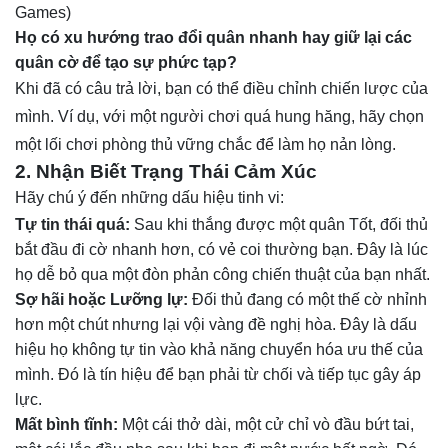
Games)
Họ có xu hướng trao đổi quân nhanh hay giữ lại các
quân cờ để tạo sự phức tạp?
Khi đã có câu trả lời, bạn có thể điều chỉnh chiến lược của
mình. Ví dụ, với một người chơi quá hung hăng, hãy chọn
một lối chơi phòng thủ vững chắc để làm họ nản lòng.
2. Nhận Biết Trạng Thái Cảm Xúc
Hãy chú ý đến những dấu hiệu tinh vi:
Tự tin thái quá:
Sau khi thắng được một quân Tốt, đối thủ
bắt đầu đi cờ nhanh hơn, có vẻ coi thường bạn. Đây là lúc
họ dễ bỏ qua một đòn phản công chiến thuật của bạn nhất.
Sợ hãi hoặc Lưỡng lự:
Đối thủ đang có một thế cờ nhỉnh
hơn một chút nhưng lại vội vàng đề nghị hòa. Đây là dấu
hiệu họ không tự tin vào khả năng chuyển hóa ưu thế của
mình. Đó là tín hiệu để bạn phải từ chối và tiếp tục gây áp
lực.
Mất bình tĩnh:
Một cái thở dài, một cử chỉ vò đầu bứt tai,