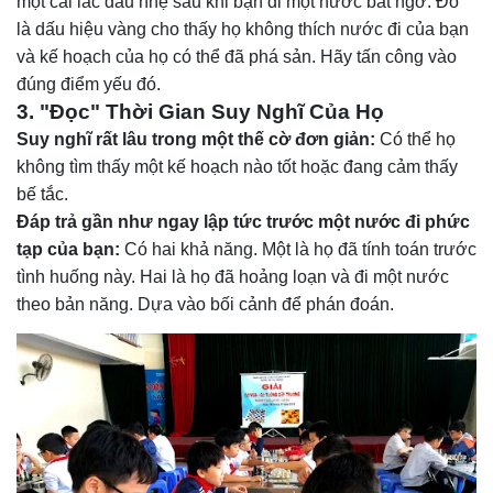
một cái lắc đầu nhẹ sau khi bạn đi một nước bất ngờ. Đó
là dấu hiệu vàng cho thấy họ không thích nước đi của bạn
và kế hoạch của họ có thể đã phá sản. Hãy tấn công vào
đúng điểm yếu đó.
3. "Đọc" Thời Gian Suy Nghĩ Của Họ
Suy nghĩ rất lâu trong một thế cờ đơn giản:
Có thể họ
không tìm thấy một kế hoạch nào tốt hoặc đang cảm thấy
bế tắc.
Đáp trả gần như ngay lập tức trước một nước đi phức
tạp của bạn:
Có hai khả năng. Một là họ đã tính toán trước
tình huống này. Hai là họ đã hoảng loạn và đi một nước
theo bản năng. Dựa vào bối cảnh để phán đoán.