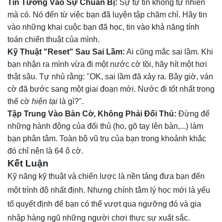
Tin Tưởng Vào Sự Chuẩn Bị:
Sự tự tin không tự nhiên
mà có. Nó đến từ việc bạn đã luyện tập chăm chỉ. Hãy tin
vào những khai cuộc bạn đã học, tin vào khả năng tính
toán chiến thuật của mình.
Kỹ Thuật "Reset" Sau Sai Lầm:
Ai cũng mắc sai lầm. Khi
bạn nhận ra mình vừa đi một nước cờ tồi, hãy hít một hơi
thật sâu. Tự nhủ rằng: "OK, sai lầm đã xảy ra. Bây giờ, ván
cờ đã bước sang một giai đoạn mới. Nước đi tốt nhất trong
thế cờ
hiện tại
là gì?".
Tập Trung Vào Bàn Cờ, Không Phải Đối Thủ:
Đừng để
những hành động của đối thủ (ho, gõ tay lên bàn,...) làm
bạn phân tâm. Toàn bộ vũ trụ của bạn trong khoảnh khắc
đó chỉ nên là 64 ô cờ.
Kết Luận
Kỹ năng kỹ thuật và chiến lược là nền tảng đưa bạn đến
một trình độ nhất định. Nhưng chính tâm lý học mới là yếu
tố quyết định để bạn có thể vượt qua ngưỡng đó và gia
nhập hàng ngũ những người chơi thực sự xuất sắc.