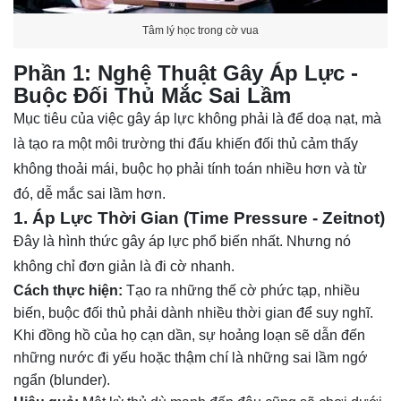
Tâm lý học trong cờ vua
Phần 1: Nghệ Thuật Gây Áp Lực -
Buộc Đối Thủ Mắc Sai Lầm
Mục tiêu của việc gây áp lực không phải là để doạ nạt, mà
là tạo ra một môi trường thi đấu khiến đối thủ cảm thấy
không thoải mái, buộc họ phải tính toán nhiều hơn và từ
đó, dễ mắc sai lầm hơn.
1. Áp Lực Thời Gian (Time Pressure - Zeitnot)
Đây là hình thức gây áp lực phổ biến nhất. Nhưng nó
không chỉ đơn giản là đi cờ nhanh.
Cách thực hiện:
Tạo ra những thế cờ phức tạp, nhiều
biến, buộc đối thủ phải dành nhiều thời gian để suy nghĩ.
Khi đồng hồ của họ cạn dần, sự hoảng loạn sẽ dẫn đến
những nước đi yếu hoặc thậm chí là những sai lầm ngớ
ngẩn (blunder).