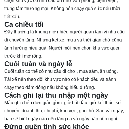
chọn khu vực có nhu cầu ổn như văn phòng, bệnh viện,
trung tâm thương mại. Không nên chạy quá sức nếu thời
tiết xấu.
Ca chiều tối
Đây thường là khung giờ nhiều người quan tâm vì nhu cầu
di chuyển tăng. Nhưng kẹt xe, mưa và thời gian chờ cũng
ảnh hưởng hiệu quả. Người mới nên chọn khu vực quen
trước khi mở rộng.
Cuối tuần và ngày lễ
Cuối tuần có thể có nhu cầu đi chơi, mua sắm, ăn uống.
Tài xế nên theo dõi khu vực nào có khách đều và tránh
chạy theo đám đông nếu không hiểu đường.
Cách ghi lại thu nhập một ngày
Mẫu ghi chép đơn giản gồm: giờ bắt đầu, giờ kết thúc, số
chuyến, doanh thu, chi phí, khu vực, ghi chú. Sau vài ngày,
bạn sẽ biết ngày nào nên tăng ca và ngày nào nên nghỉ.
Đừng quên tính sức khỏe