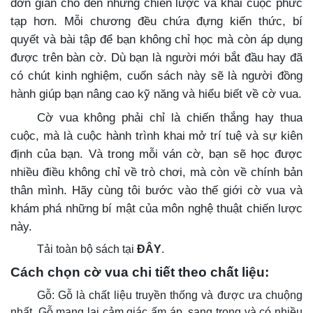
đơn giản cho đến những chiến lược và khai cuộc phức
tạp hơn. Mỗi chương đều chứa đựng kiến thức, bí
quyết và bài tập để bạn không chỉ học mà còn áp dụng
được trên bàn cờ. Dù bạn là người mới bắt đầu hay đã
có chút kinh nghiệm, cuốn sách này sẽ là người đồng
hành giúp bạn nâng cao kỹ năng và hiểu biết về cờ vua.
Cờ vua không phải chỉ là chiến thắng hay thua
cuộc, mà là cuộc hành trình khai mở trí tuệ và sự kiên
định của bạn. Và trong mỗi ván cờ, bạn sẽ học được
nhiều điều không chỉ về trò chơi, mà còn về chính bản
thân mình. Hãy cùng tôi bước vào thế giới cờ vua và
khám phá những bí mật của môn nghệ thuật chiến lược
này.
Tải toàn bộ sách tại
ĐÂY
.
Cách chọn cờ vua chi tiết theo chất liệu:
Gỗ: Gỗ là chất liệu truyền thống và được ưa chuộng
nhất. Gỗ mang lại cảm giác ấm áp, sang trọng và có nhiều