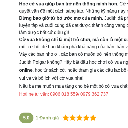
Học cờ vua giúp bạn trở nên thông minh hơn.
Cờ v
quyết vấn đề một cách sáng tạo. Những kỹ năng này r
Đừng bao giờ từ bỏ ước mơ của mình.
Judith đã ph
luyện tập và cuối cùng đã đạt được thành công vang 
làm được bất cứ điều gì!
Cờ vua không chỉ là một trò chơi, mà còn là một cu
một cơ hội để bạn khám phá khả năng của bản thân v
Vậy các bạn nhỏ ơi, các bạn có muốn trở nên thông mi
Judith Polgar không? Hãy bắt đầu học chơi cờ vua ng
online
, học từ sách cờ, hoặc tham gia các câu lạc b
vui vẻ và bổ ích với cờ vua nhé!
Nếu ba mẹ muốn mua tặng cho bé một bộ cờ vua chất
Hotline tư vấn: 0906 018 559/ 0979 362 737
5.0
1
Đánh giá