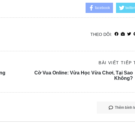
facebook
twitter
THEO DÕI:
BÀI VIẾT TIẾP
ăng
Cờ Vua Online: Vừa Học Vừa Chơi, Tại Sao
Không?
Thêm bình l