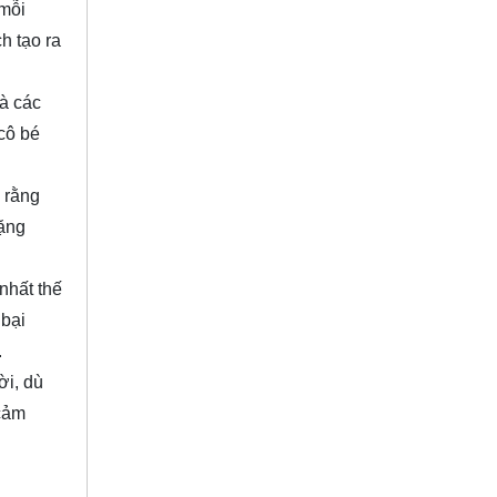
 mỗi
h tạo ra
và các
 cô bé
 rằng
lặng
nhất thế
 bại
.
ời, dù
 cảm