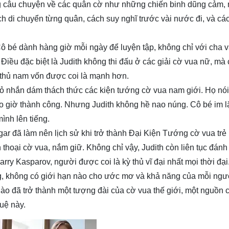
ng câu chuyện về các quân cờ như những chiến binh dũng cảm,
h di chuyển từng quân, cách suy nghĩ trước vài nước đi, và các
Cô bé dành hàng giờ mỗi ngày để luyện tập, không chỉ với cha 
 Điều đặc biệt là Judith không thi đấu ở các giải cờ vua nữ, mà
ỳ thủ nam vốn được coi là mạnh hơn.
ỏ nhắn dám thách thức các kiện tướng cờ vua nam giới. Họ nói
bao giờ thành công. Nhưng Judith không hề nao núng. Cô bé im 
ình lên tiếng.
lgar đã làm nên lịch sử khi trở thành Đại Kiện Tướng cờ vua trẻ 
 thoại cờ vua, nắm giữ. Không chỉ vậy, Judith còn liên tục đánh
rry Kasparov, người được coi là kỳ thủ vĩ đại nhất mọi thời đại
ng, không có giới hạn nào cho ước mơ và khả năng của mỗi ngư
 nào đã trở thành một tượng đài của cờ vua thế giới, một nguồn
tuệ này.