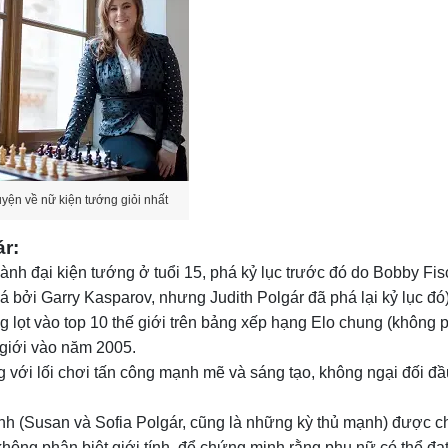
yện về nữ kiện tướng giỏi nhất
r:
ành đại kiện tướng ở tuổi 15, phá kỷ lục trước đó do Bobby Fis
há bởi Garry Kasparov, nhưng Judith Polgár đã phá lại kỷ lục đó)
g lọt vào top 10 thế giới trên bảng xếp hạng Elo chung (không 
 giới vào năm 2005.
ng với lối chơi tấn công mạnh mẽ và sáng tạo, không ngại đối đầ
nh (Susan và Sofia Polgár, cũng là những kỳ thủ mạnh) được c
 không phân biệt giới tính, để chứng minh rằng phụ nữ có thể đ