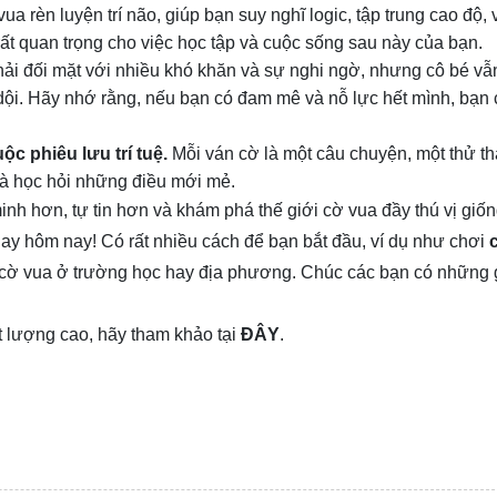
ua rèn luyện trí não, giúp bạn suy nghĩ logic, tập trung cao độ, 
ất quan trọng cho việc học tập và cuộc sống sau này của bạn.
ải đối mặt với nhiều khó khăn và sự nghi ngờ, nhưng cô bé vẫn 
dội. Hãy nhớ rằng, nếu bạn có đam mê và nỗ lực hết mình, bạn 
ộc phiêu lưu trí tuệ.
Mỗi ván cờ là một câu chuyện, một thử th
à học hỏi những điều mới mẻ.
nh hơn, tự tin hơn và khám phá thế giới cờ vua đầy thú vị giố
ay hôm nay! Có rất nhiều cách để bạn bắt đầu, ví dụ như chơi
ộ cờ vua ở trường học hay địa phương. Chúc các bạn có những 
 lượng cao, hãy tham khảo tại
ĐÂY
.