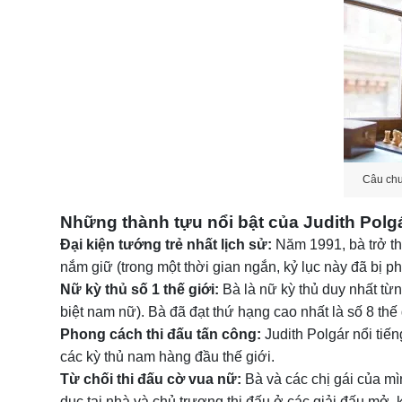
Câu chu
Những thành tựu nổi bật của Judith Polgá
Đại kiện tướng trẻ nhất lịch sử:
Năm 1991, bà trở th
nắm giữ (trong một thời gian ngắn, kỷ lục này đã bị p
Nữ kỳ thủ số 1 thế giới:
Bà là nữ kỳ thủ duy nhất từn
biệt nam nữ). Bà đã đạt thứ hạng cao nhất là số 8 thế
Phong cách thi đấu tấn công:
Judith Polgár nổi tiế
các kỳ thủ nam hàng đầu thế giới.
Từ chối thi đấu cờ vua nữ:
Bà và các chị gái của mì
dục tại nhà và chủ trương thi đấu ở các giải đấu mở,