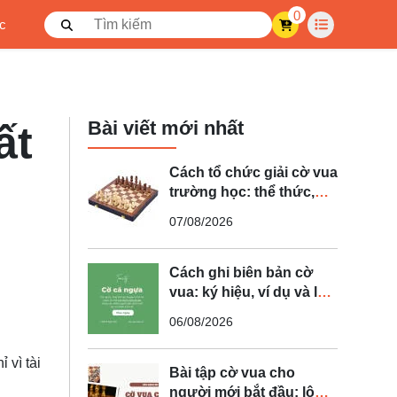
0
ức
Bài viết mới nhất
ất
Cách tổ chức giải cờ vua
trường học: thể thức,
dụng cụ và bảng điểm
07/08/2026
Cách ghi biên bản cờ
vua: ký hiệu, ví dụ và lỗi
thường gặp
06/08/2026
 vì tài
Bài tập cờ vua cho
người mới bắt đầu: lộ