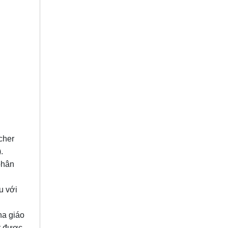
cher
.
phân
u với
ha giáo
ạt được