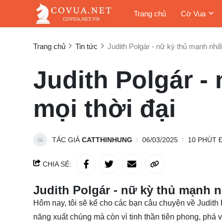
Trang chủ
Cờ Vua
Trang chủ
Tin tức
Judith Polgár - nữ kỳ thủ mạnh nhất
Judith Polgár -
mọi thời đại
TÁC GIẢ
CATTHINHUNG
06/03/2025
10 PHÚT 
CHIA SẺ:
Judith Polgár - nữ kỳ thủ mạnh n
Hôm nay, tôi sẽ kể cho các bạn câu chuyện về Judith P
năng xuất chúng mà còn vì tinh thần tiên phong, phá vỡ