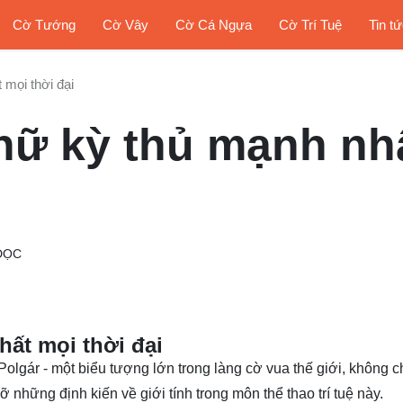
Cờ Tướng
Cờ Vây
Cờ Cá Ngựa
Cờ Trí Tuệ
Tin t
 mọi thời đại
 nữ kỳ thủ mạnh nh
ĐỌC
hất mọi thời đại
olgár - một biểu tượng lớn trong làng cờ vua thế giới, không chỉ
 những định kiến về giới tính trong môn thể thao trí tuệ này.