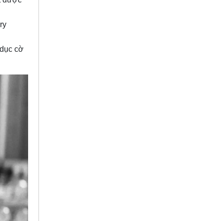
ry
 dục cờ