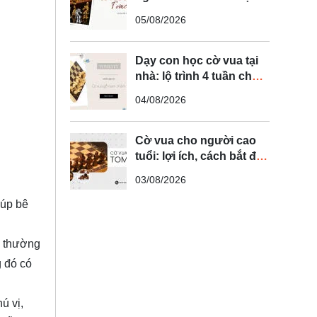
trình luyện 14 ngày
05/08/2026
Dạy con học cờ vua tại
nhà: lộ trình 4 tuần cho
phụ huynh
04/08/2026
Cờ vua cho người cao
tuổi: lợi ích, cách bắt đầu
và chọn bộ cờ phù hợp
03/08/2026
búp bê
i thường
g đó có
ú vị,