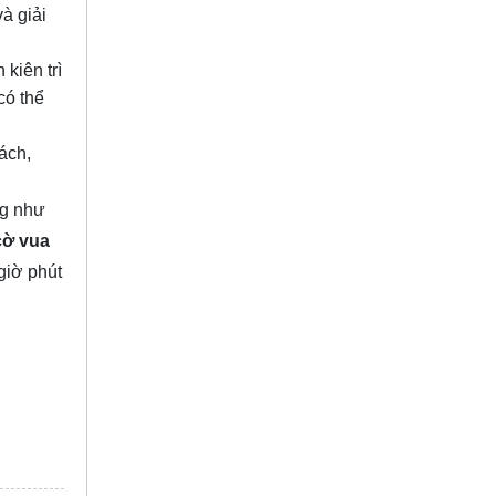
và giải
kiên trì
có thể
ách,
ng như
cờ vua
giờ phút