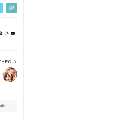
 THEO
uận