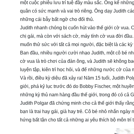
một cuộc phiêu lưu trí tuệ đầy màu sắc. Ông kể nhữ
quân có sức mạnh và vai trò riêng. Ông dạy Judith các
những cái bẫy bất ngờ cho đối thủ.
Judith nhanh chóng bị cuốn hút vào thế giới cờ vua. 
chị gái, mà còn với sách cờ, máy tính cờ vua đời đầu.
muốn thử sức với tất cả mọi người, đặc biệt là các k
Ban đầu, nhiều người cười nhạo Judith, một cô bé nh
cờ vua là trò chơi của đàn ông, và Judith sẽ không 
luyện tập, kiên trì học hỏi, và để những nước cờ của m
Và rồi, điều kỳ diệu đã xảy ra! Năm 15 tuổi, Judith Po
giới, phá kỷ lục trước đó do Bobby Fischer, một huyền
những kỳ thủ nam hàng đầu thế giới, trong đó có cả Ga
Judith Polgar đã chứng minh cho cả thế giới thấy rằ
bạn là trai hay gái, già hay trẻ. Cô bé nhỏ nhắn ngày
hứng bất tận cho tất cả những ai yêu thích bộ môn trí 