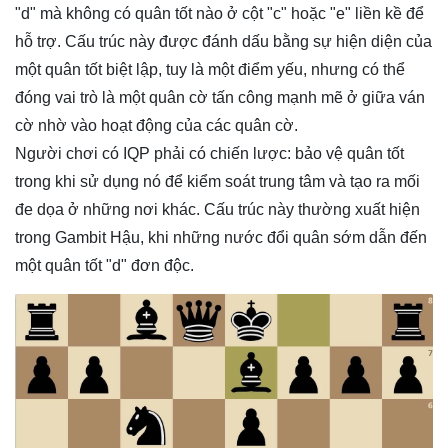
"d" mà không có quân tốt nào ở cột "c" hoặc "e" liền kề để
hỗ trợ. Cấu trúc này được đánh dấu bằng sự hiện diện của
một quân tốt biệt lập, tuy là một điểm yếu, nhưng có thể
đóng vai trò là một quân cờ tấn công mạnh mẽ ở giữa ván
cờ nhờ vào hoạt động của các quân cờ.
Người chơi có IQP phải có chiến lược: bảo vệ quân tốt
trong khi sử dụng nó để kiểm soát trung tâm và tạo ra mối
đe dọa ở những nơi khác. Cấu trúc này thường xuất hiện
trong Gambit Hậu, khi những nước đổi quân sớm dẫn đến
một quân tốt "d" đơn độc.