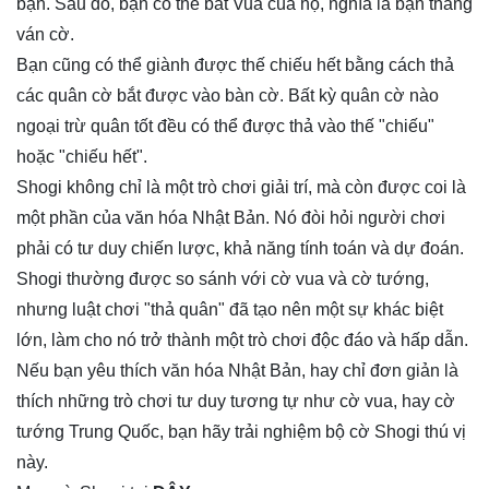
bạn. Sau đó, bạn có thể bắt Vua của họ, nghĩa là bạn thắng
ván cờ.
Bạn cũng có thể giành được thế chiếu hết bằng cách thả
các quân cờ bắt được vào bàn cờ. Bất kỳ quân cờ nào
ngoại trừ quân tốt đều có thể được thả vào thế "chiếu"
hoặc "chiếu hết".
Shogi không chỉ là một trò chơi giải trí, mà còn được coi là
một phần của văn hóa Nhật Bản. Nó đòi hỏi người chơi
phải có tư duy chiến lược, khả năng tính toán và dự đoán.
Shogi thường được so sánh với cờ vua và cờ tướng,
nhưng luật chơi "thả quân" đã tạo nên một sự khác biệt
lớn, làm cho nó trở thành một trò chơi độc đáo và hấp dẫn.
Nếu bạn yêu thích văn hóa Nhật Bản, hay chỉ đơn giản là
thích những trò chơi tư duy tương tự như cờ vua, hay cờ
tướng Trung Quốc, bạn hãy trải nghiệm bộ
cờ Shogi
thú vị
này.