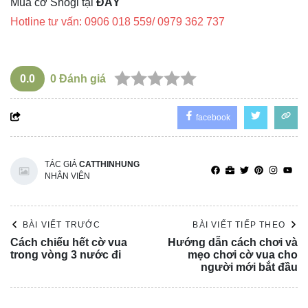
Mua cờ Shogi tại
ĐÂY
Hotline tư vấn: 0906 018 559/ 0979 362 737
0.0
0
Đánh giá
facebook
TÁC GIẢ
CATTHINHUNG
NHÂN VIÊN
BÀI VIẾT TRƯỚC
BÀI VIẾT TIẾP THEO
Cách chiếu hết cờ vua
Hướng dẫn cách chơi và
trong vòng 3 nước đi
mẹo chơi cờ vua cho
người mới bắt đầu