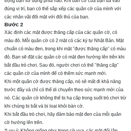
trọng bạn sử dụng phía nào. Khi bàn cờ của bạn đã vào
đúng vị trí, bạn có thể sắp xếp các quân cờ của mình với
các nhân vật đối mặt với đối thủ của bạn.
Bước 2
Xác định các mặt được thăng cấp của các quân cờ, có
màu đỏ. Mỗi quân cờ có 2 mặt có các ký tự Nhật Bản. Mặt
chuẩn có màu đen, trong khi mặt "được thăng cấp" có màu
đỏ. Bạn sẽ đặt các quân cờ có mặt đen hướng lên trên khi
bắt đầu trò chơi. Sau đó, người chơi có thể "thăng cấp"
các quân cờ của mình để có thêm sức mạnh mới.
Khi một quân cờ được thăng cấp, nó sẽ mất đi khả năng
trước đây và chỉ có thể di chuyển theo sức mạnh mới của
nó. Các quân cờ không thể bị hạ cấp trong suốt trò chơi trừ
khi chúng bị bắt và bị loại khỏi bàn cờ.
Khi bắt đầu trò chơi, hãy đảm bảo mặt đen của mỗi quân
cờ hướng lên trên.
*Lưu ý: Không giống như trong cờ vua, các mặt đối lập