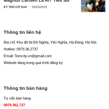
Magnus Carlsen Là Ai? Tiểu Sử
KỲ THỦ CỜ VUA
05/03/2025
Thông tin liên hệ
Địa chỉ: Khu đô thị Đô Nghĩa, Yên Nghĩa, Hà Đông, Hà Nội.
Hotline: 0979.36.2737
Email:
Tomcity.vn@gmail.com
Website đang trong quá trình đăng ký
Thông tin bán hàng
Tư vấn bán hàng
0979.362.737