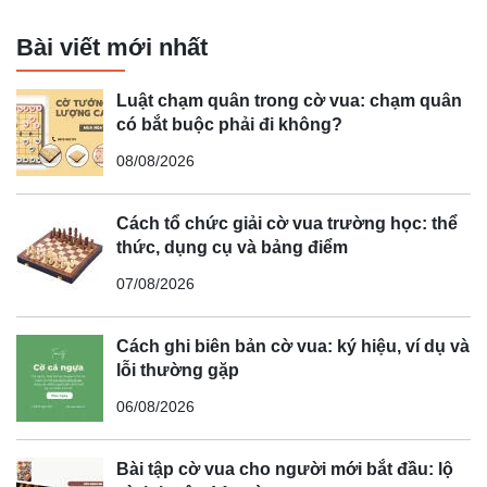
Bài viết mới nhất
Luật chạm quân trong cờ vua: chạm quân
có bắt buộc phải đi không?
08/08/2026
Cách tổ chức giải cờ vua trường học: thể
thức, dụng cụ và bảng điểm
07/08/2026
Cách ghi biên bản cờ vua: ký hiệu, ví dụ và
lỗi thường gặp
06/08/2026
Bài tập cờ vua cho người mới bắt đầu: lộ