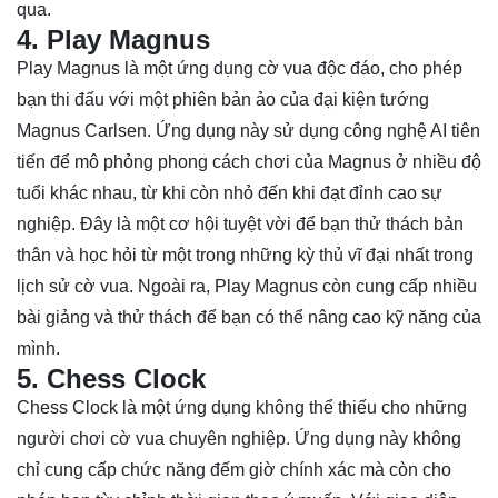
qua.
4. Play Magnus
Play Magnus là một ứng dụng cờ vua độc đáo, cho phép
bạn thi đấu với một phiên bản ảo của đại kiện tướng
Magnus Carlsen. Ứng dụng này sử dụng công nghệ AI tiên
tiến để mô phỏng phong cách chơi của Magnus ở nhiều độ
tuổi khác nhau, từ khi còn nhỏ đến khi đạt đỉnh cao sự
nghiệp. Đây là một cơ hội tuyệt vời để bạn thử thách bản
thân và học hỏi từ một trong những kỳ thủ vĩ đại nhất trong
lịch sử cờ vua. Ngoài ra, Play Magnus còn cung cấp nhiều
bài giảng và thử thách để bạn có thể nâng cao kỹ năng của
mình.
5. Chess Clock
Chess Clock là một ứng dụng không thể thiếu cho những
người chơi cờ vua chuyên nghiệp. Ứng dụng này không
chỉ cung cấp chức năng đếm giờ chính xác mà còn cho