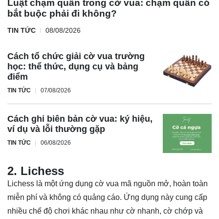
Luật chạm quân trong cờ vua: chạm quân có
bắt buộc phải đi không?
TIN TỨC
08/08/2026
Cách tổ chức giải cờ vua trường
học: thể thức, dụng cụ và bảng
điểm
TIN TỨC
07/08/2026
Cách ghi biên bản cờ vua: ký hiệu,
ví dụ và lỗi thường gặp
TIN TỨC
06/08/2026
2. Lichess
Lichess là một ứng dụng cờ vua mã nguồn mở, hoàn toàn
miễn phí và không có quảng cáo. Ứng dụng này cung cấp
nhiều chế độ chơi khác nhau như cờ nhanh, cờ chớp và