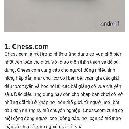
1. Chess.com
Chess.com là một trong những ứng dụng cờ vua phổ biến
nhất trên toàn thế giới. Với giao diện thân thiện và dễ sử
dụng, Chess.com cung cấp cho người dùng nhiều tính
năng hấp dẫn như chơi cờ với bạn bè, tham gia các giải
đấu trực tuyến và học hỏi từ các bài giảng cờ vua chuyên
sâu. Đặc biệt, ứng dụng này còn cho phép bạn chơi cờ với
những đối thủ ở khắp nơi trên thế giới, từ người mới bắt
đầu đến những kỳ thủ chuyên nghiệp. Chess.com cũng có
một cộng đồng người chơi đông đảo, nơi bạn có thể thảo
luận và chia sẻ kinh nghiệm về cờ vua.