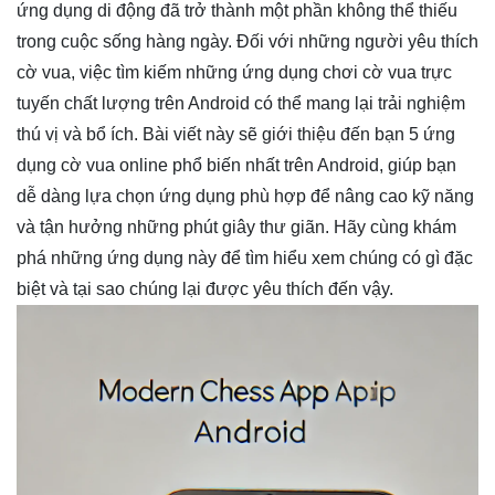
ứng dụng di động đã trở thành một phần không thể thiếu
trong cuộc sống hàng ngày. Đối với những người yêu thích
cờ vua, việc tìm kiếm những ứng dụng chơi cờ vua trực
tuyến chất lượng trên Android có thể mang lại trải nghiệm
thú vị và bổ ích. Bài viết này sẽ giới thiệu đến bạn 5 ứng
dụng cờ vua online phổ biến nhất trên Android, giúp bạn
dễ dàng lựa chọn ứng dụng phù hợp để nâng cao kỹ năng
và tận hưởng những phút giây thư giãn. Hãy cùng khám
phá những ứng dụng này để tìm hiểu xem chúng có gì đặc
biệt và tại sao chúng lại được yêu thích đến vậy.