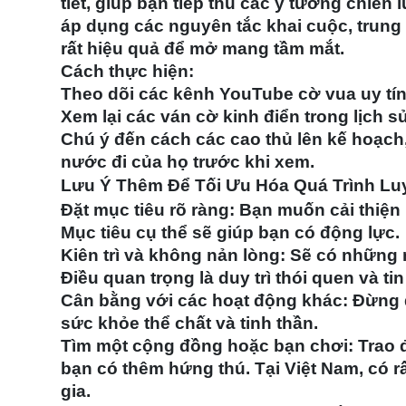
tiết, giúp bạn tiếp thu các ý tưởng chiến
áp dụng các nguyên tắc khai cuộc, trung
rất hiệu quả để mở mang tầm mắt.
Cách thực hiện:
Theo dõi các kênh YouTube cờ vua uy tín c
Xem lại các ván cờ kinh điển trong lịch s
Chú ý đến cách các cao thủ lên kế hoạch
nước đi của họ trước khi xem.
Lưu Ý Thêm Để Tối Ưu Hóa Quá Trình Lu
Đặt mục tiêu rõ ràng:
Bạn muốn cải thiện
Mục tiêu cụ thể sẽ giúp bạn có động lực.
Kiên trì và không nản lòng:
Sẽ có những ng
Điều quan trọng là duy trì thói quen và ti
Cân bằng với các hoạt động khác:
Đừng đ
sức khỏe thể chất và tinh thần.
Tìm một cộng đồng hoặc bạn chơi:
Trao đ
bạn có thêm hứng thú. Tại Việt Nam, có r
gia.