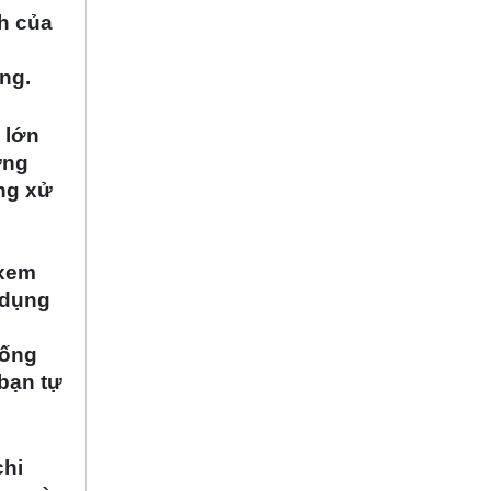
h của
úng.
 lớn
ựng
ng xử
 xem
 dụng
hống
 bạn tự
chi