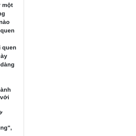
y một
ng
 nào
 quen
i quen
gày
 dàng
hành
 với
ờ
ộng",