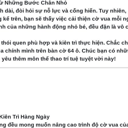
 Từ Những Bước Chân Nhỏ
h dài, đòi hỏi sự nỗ lực và cống hiến. Tuy nhiên
g
kể trên, bạn sẽ thấy việc
cải thiện cờ vua mỗi n
nh của những hành động nhỏ bé, đều đặn là vô 
 thói quen phù hợp và kiên trì thực hiện. Chắc c
của chính mình trên bàn cờ 64 ô. Chúc bạn có nh
yêu thêm môn thể thao trí tuệ tuyệt vời này!
Kiên Trì Hàng Ngày
 cũng đều mong muốn
nâng cao trình độ cờ vua
củ