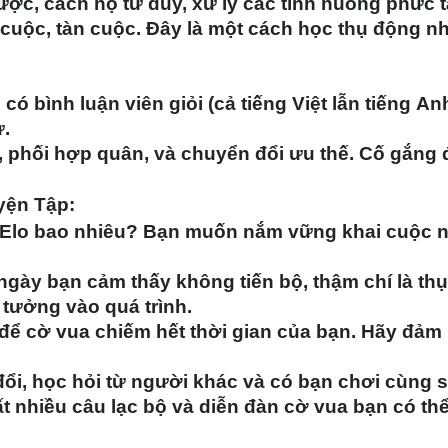
 lược, cách họ tư duy, xử lý các tình huống phức 
 cuộc, tàn cuộc. Đây là một cách học thụ động 
ó bình luận viên giỏi (cả tiếng Việt lẫn tiếng Anh
ử.
, phối hợp quân, và chuyển đổi ưu thế. Cố gắng
yện Tập:
 Elo bao nhiêu? Bạn muốn nắm vững khai cuộc 
ày bạn cảm thấy không tiến bộ, thậm chí là thụt
n tưởng vào quá trình.
ể cờ vua chiếm hết thời gian của bạn. Hãy đảm
ổi, học hỏi từ người khác và có bạn chơi cùng s
ất nhiều câu lạc bộ và diễn đàn cờ vua bạn có th