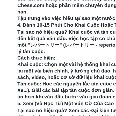
Chess.com hoặc phần mềm chuyên dụng (S
bạn.
Tập trung vào việc hiểu
tại sao
một nước đ
4. Dành 10-15 Phút Cho Khai Cuộc Hoặc
Tại sao nó hiệu quả?
Khai cuộc và tàn cuộ
đến kết quả ván đấu. Việc học tập có ch
một "レパートリー" (レパートリー - repertoire - 
lý tàn cuộc.
Cách thực hiện:
Khai cuộc:
Chọn một vài hệ thống khai c
lại một vài biến chính, ý tưởng chủ đạo,
sách, video, hoặc cơ sở dữ liệu khai cuộ
Tàn cuộc:
Học các nguyên tắc tàn cuộc c
Xe...). Giải các bài tập tàn cuộc đơn giản
tin hơn khi ván đấu bước vào giai đoạn c
5. Xem (Và Học Từ) Một Ván Cờ Của Cao T
Tại sao nó hiệu quả?
Xem các Đại kiện tướ