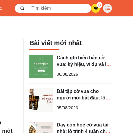
0
ức
Bài viết mới nhất
Cách ghi biên bản cờ
vua: ký hiệu, ví dụ và lỗi
thường gặp
06/08/2026
Bài tập cờ vua cho
người mới bắt đầu: lộ
trình luyện 14 ngày
05/08/2026
a
Dạy con học cờ vua tại
y một
nhà: lộ trình 4 tuần cho