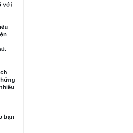
ó với
iêu
iện
hủ.
ích
 những
 nhiều
ao bạn