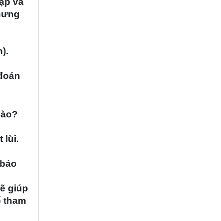
tạp và
nhưng
).
 đoán
nào?
 lùi.
 bảo
ẽ giúp
ể tham