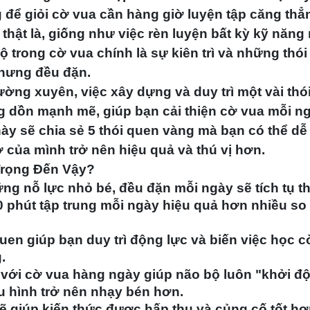
 để giỏi cờ vua cần hàng giờ luyện tập căng thẳ
thật là, giống như việc rèn luyện bất kỳ kỹ năng
bộ trong cờ vua chính là sự kiên trì và những
thói
hưng đều đặn.
ờng xuyên, việc xây dựng và duy trì một vài thó
ộng dồn mạnh mẽ, giúp bạn
cải thiện cờ vua mỗi n
này sẽ chia sẻ
5 thói quen vàng
mà bạn có thể dễ
 của mình trở nên hiệu quả và thú vị hơn.
Trọng Đến Vậy?
g nỗ lực nhỏ bé, đều đặn mỗi ngày sẽ tích tụ t
0 phút tập trung mỗi ngày hiệu quả hơn nhiều so
uen giúp bạn duy trì động lực và biến việc học c
.
 với cờ vua hàng ngày giúp não bộ luôn "khởi đ
u hình trở nên nhạy bén hơn.
 giúp kiến thức được hấp thụ và củng cố tốt hơ