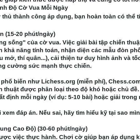
ình Độ Cờ Vua Mỗi Ngày
 thủ thành công áp dụng, bạn hoàn toàn có thể t
n (15-20 phút/ngày)
g sống" của cờ vua. Việc giải bài tập chiến thuậ
ện khả năng tính toán, nhận diện các mẫu đòn ph
 mở, thí quân...), cải thiện tư duy hình ảnh và tố
ăng cường sức mạnh thực chiến.
phổ biến như Lichess.org (miễn phí), Chess.com
n thuật được phân loại theo độ khó hoặc chủ đề.
t định mỗi ngày (ví dụ: 5-10 bài) hoặc giải trong
 xem đáp án. Nếu sai, hãy tìm hiểu kỹ tại sao mìn
rung Cao Độ) (30-60 phút/ngày)
ược việc thực hành. Chơi cờ giúp bạn áp dụng k