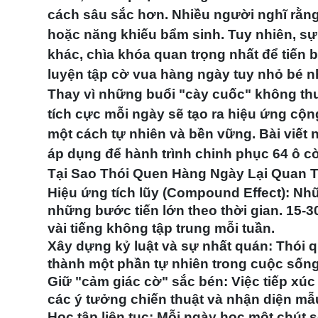
cách sâu sắc hơn. Nhiều người nghĩ rằng
hoặc năng khiếu bẩm sinh. Tuy nhiên, sự 
khác, chìa khóa quan trọng nhất để tiến 
luyện tập cờ vua hàng ngày
tuy nhỏ bé n
Thay vì những buổi "cày cuốc" không thư
tích cực mỗi ngày sẽ tạo ra hiệu ứng c
một cách tự nhiên và bền vững. Bài viết 
áp dụng để hành trình chinh phục 64 ô cờ
Tại Sao Thói Quen Hàng Ngày Lại Quan 
Hiệu ứng tích lũy (Compound Effect):
Nhữn
những bước tiến lớn theo thời gian. 15-3
vài tiếng không tập trung mỗi tuần.
Xây dựng kỷ luật và sự nhất quán:
Thói q
thành một phần tự nhiên trong cuộc sống
Giữ "cảm giác cờ" sắc bén:
Việc tiếp xúc
các ý tưởng chiến thuật và nhận diện mẫ
Học tập liên tục:
Mỗi ngày học một chút sẽ