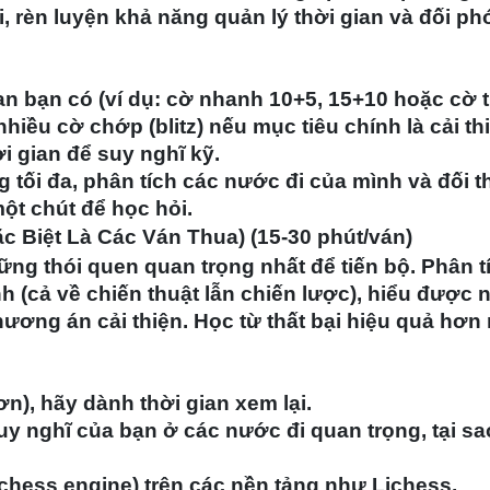
 rèn luyện khả năng quản lý thời gian và đối ph
an bạn có (ví dụ: cờ nhanh 10+5, 15+10 hoặc cờ t
hiều cờ chớp (blitz) nếu mục tiêu chính là cải th
i gian để suy nghĩ kỹ.
 tối đa, phân tích các nước đi của mình và đối t
ột chút để học hỏi.
c Biệt Là Các Ván Thua) (15-30 phút/ván)
ững thói quen quan trọng nhất để tiến bộ. Phân t
h (cả về chiến thuật lẫn chiến lược), hiểu được
ương án cải thiện. Học từ thất bại hiệu quả hơn
ơn), hãy dành thời gian xem lại.
uy nghĩ của bạn ở các nước đi quan trọng, tại s
chess engine) trên các nền tảng như Lichess,