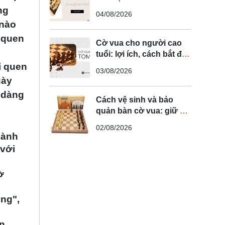
phụ huynh
ng
04/08/2026
 nào
 quen
Cờ vua cho người cao
tuổi: lợi ích, cách bắt đầu
và chọn bộ cờ phù hợp
i quen
03/08/2026
gày
 dàng
Cách vệ sinh và bảo
quản bàn cờ vua: giữ bộ
cờ sạch, bền và đủ quân
02/08/2026
hành
 với
ờ
ộng",
n.