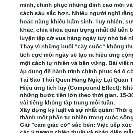
mình, chinh phục những đỉnh cao mới và 
cách sâu sắc hơn. Nhiều người nghĩ rằng
hoặc năng khiếu bẩm sinh. Tuy nhiên, sự 
khác, chìa khóa quan trọng nhất để tiến 
luyện tập cờ vua hàng ngày
tuy nhỏ bé n
Thay vì những buổi "cày cuốc" không thư
tích cực mỗi ngày sẽ tạo ra hiệu ứng c
một cách tự nhiên và bền vững. Bài viết 
áp dụng để hành trình chinh phục 64 ô cờ
Tại Sao Thói Quen Hàng Ngày Lại Quan 
Hiệu ứng tích lũy (Compound Effect):
Nhữn
những bước tiến lớn theo thời gian. 15-3
vài tiếng không tập trung mỗi tuần.
Xây dựng kỷ luật và sự nhất quán:
Thói q
thành một phần tự nhiên trong cuộc sống
Giữ "cảm giác cờ" sắc bén:
Việc tiếp xúc
các ý tưởng chiến thuật và nhận diện mẫ