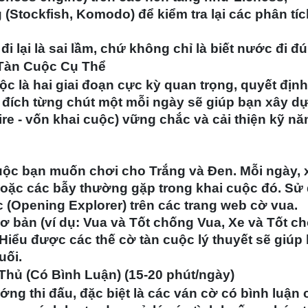
tockfish, Komodo) để kiểm tra lại các phân tíc
i lại là sai lầm, chứ không chỉ là biết nước đi đ
 Tàn Cuộc Cụ Thể
c là hai giai đoạn cực kỳ quan trọng, quyết định
ủ đích từng chút một mỗi ngày sẽ giúp bạn xây d
vốn khai cuộc) vững chắc và cải thiện kỹ nă
uộc bạn muốn chơi cho Trắng và Đen. Mỗi ngày,
 hoặc các bẫy thường gặp trong khai cuộc đó. Sử
c (Opening Explorer) trên các trang web cờ vua.
ơ bản (ví dụ: Vua và Tốt chống Vua, Xe và Tốt c
. Hiểu được các thế cờ tàn cuộc lý thuyết sẽ giúp
uối.
hủ (Có Bình Luận) (15-20 phút/ngày)
ng thi đấu, đặc biệt là các ván cờ có bình luận 