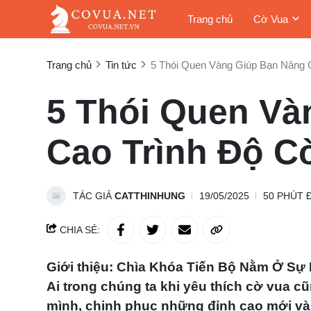
Trang chủ
Cờ Vua
Trang chủ
Tin tức
5 Thói Quen Vàng Giúp Bạn Nâng 
5 Thói Quen Và
Cao Trình Độ C
TÁC GIẢ
CATTHINHUNG
19/05/2025
50 PHÚT 
CHIA SẺ:
Giới thiệu: Chìa Khóa Tiến Bộ Nằm Ở Sự 
Ai trong chúng ta khi yêu thích cờ vua
mình, chinh phục những đỉnh cao mới và 