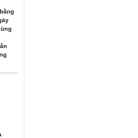
, bằng
gày
cùng
hắn
ững
a