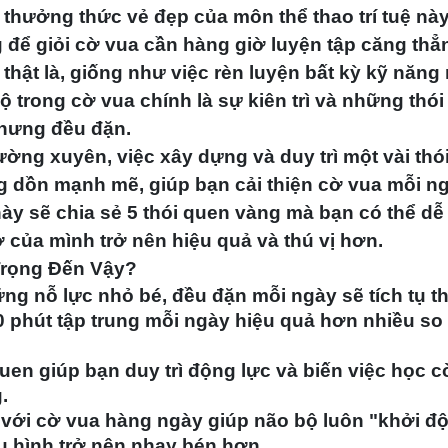
thưởng thức vẻ đẹp của môn thể thao trí tuệ nà
 để giỏi cờ vua cần hàng giờ luyện tập căng thẳ
thật là, giống như việc rèn luyện bất kỳ kỹ năng
bộ trong cờ vua chính là sự kiên trì và những
thói
hưng đều đặn.
ờng xuyên, việc xây dựng và duy trì một vài thó
ộng dồn mạnh mẽ, giúp bạn
cải thiện cờ vua mỗi n
này sẽ chia sẻ
5 thói quen vàng
mà bạn có thể dễ
 của mình trở nên hiệu quả và thú vị hơn.
Trọng Đến Vậy?
g nỗ lực nhỏ bé, đều đặn mỗi ngày sẽ tích tụ t
0 phút tập trung mỗi ngày hiệu quả hơn nhiều so
uen giúp bạn duy trì động lực và biến việc học c
.
 với cờ vua hàng ngày giúp não bộ luôn "khởi đ
u hình trở nên nhạy bén hơn.