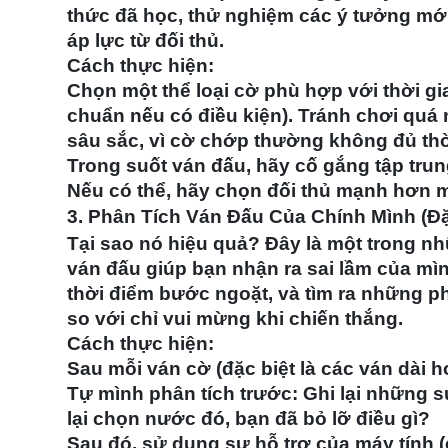
thức đã học, thử nghiệm các ý tưởng mới,
áp lực từ đối thủ.
Cách thực hiện:
Chọn một thể loại cờ phù hợp với thời gi
chuẩn nếu có điều kiện). Tránh chơi quá n
sâu sắc, vì cờ chớp thường không đủ thờ
Trong suốt ván đấu, hãy cố gắng tập trung
Nếu có thể, hãy chọn đối thủ mạnh hơn m
3. Phân Tích Ván Đấu Của Chính Mình (Đặ
Tại sao nó hiệu quả?
Đây là một trong nh
ván đấu giúp bạn nhận ra sai lầm của mìn
thời điểm bước ngoặt, và tìm ra những ph
so với chỉ vui mừng khi chiến thắng.
Cách thực hiện:
Sau mỗi ván cờ (đặc biệt là các ván dài h
Tự mình phân tích trước: Ghi lại những s
lại chọn nước đó, bạn đã bỏ lỡ điều gì?
Sau đó, sử dụng sự hỗ trợ của máy tính (