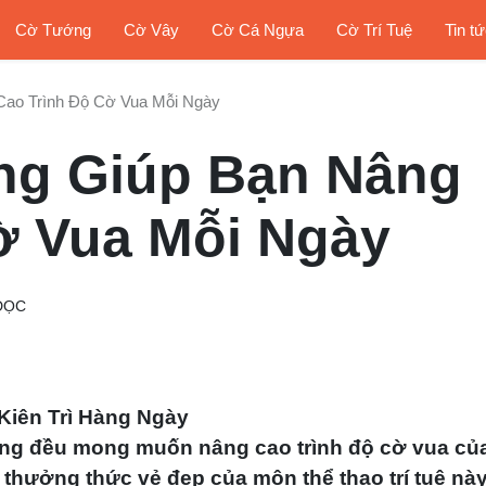
Cờ Tướng
Cờ Vây
Cờ Cá Ngựa
Cờ Trí Tuệ
Tin t
Cao Trình Độ Cờ Vua Mỗi Ngày
ng Giúp Bạn Nâng
ờ Vua Mỗi Ngày
ĐỌC
Kiên Trì Hàng Ngày
 cũng đều mong muốn
nâng cao trình độ cờ vua
củ
thưởng thức vẻ đẹp của môn thể thao trí tuệ nà