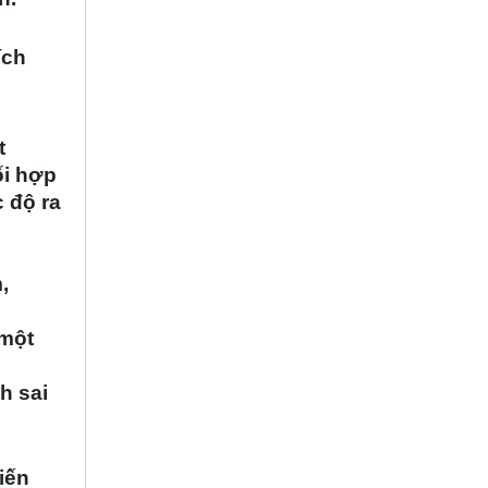
ích
t
ối hợp
c độ ra
,
 một
h sai
iến