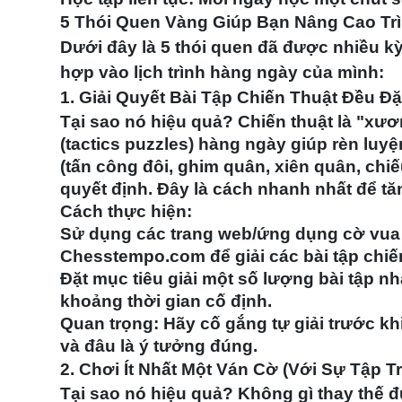
5 Thói Quen Vàng Giúp Bạn Nâng Cao Tr
Dưới đây là 5 thói quen đã được nhiều kỳ
hợp vào lịch trình hàng ngày của mình:
1. Giải Quyết Bài Tập Chiến Thuật Đều Đặ
Tại sao nó hiệu quả?
Chiến thuật là "xươn
(tactics puzzles) hàng ngày giúp rèn luy
(tấn công đôi, ghim quân, xiên quân, chiếu
quyết định. Đây là cách nhanh nhất để t
Cách thực hiện:
Sử dụng các trang web/ứng dụng cờ vua 
Chesstempo.com để giải các bài tập chiế
Đặt mục tiêu giải một số lượng bài tập nhấ
khoảng thời gian cố định.
Quan trọng: Hãy cố gắng tự giải trước khi
và đâu là ý tưởng đúng.
2. Chơi Ít Nhất Một Ván Cờ (Với Sự Tập T
Tại sao nó hiệu quả?
Không gì thay thế đ